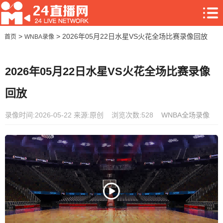
>
> 2026年05月22日水星VS火花全场比赛录像回放
首页
WNBA录像
2026年05月22日水星VS火花全场比赛录像
回放
录像时间:2026-05-22
来源:原创
浏览次数:528
WNBA全场录像