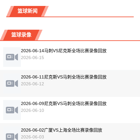
篮球新闻
篮球录像
2026-06-14马刺VS尼克斯全场比赛录像回放
2026-06-15
2026-06-11尼克斯VS马刺全场比赛录像回放
2026-06-12
2026-06-09尼克斯VS马刺全场比赛录像回放
2026-06-10
2026-06-02广厦VS上海全场比赛录像回放
2026-06-03