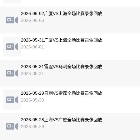
2026-06-02广厦VS上海全场比赛录像回放
2026-06-03
2026-05-31广厦VS上海全场比赛录像回放
2026-06-01
2026-05-31雷霆VS马刺全场比赛录像回放
2026-05-31
2026-05-29马刺VS雷霆全场比赛录像回放
2026-05-30
2026-05-28上海VS广厦全场比赛录像回放
2026-05-29