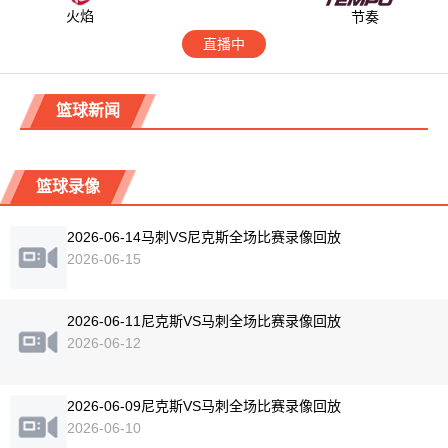
火焰
节奏
直播中
篮球新闻
篮球录像
2026-06-14马刺VS尼克斯全场比赛录像回放
2026-06-15
2026-06-11尼克斯VS马刺全场比赛录像回放
2026-06-12
2026-06-09尼克斯VS马刺全场比赛录像回放
2026-06-10