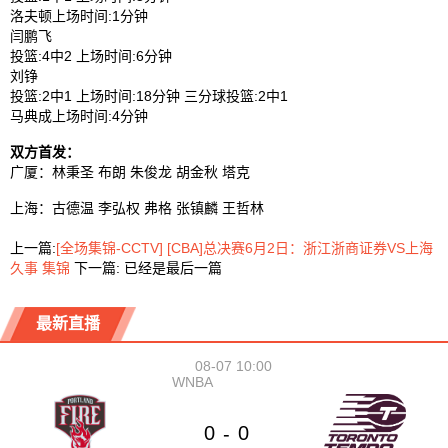
洛夫顿上场时间:1分钟
闫鹏飞
投篮:4中2 上场时间:6分钟
刘铮
投篮:2中1 上场时间:18分钟 三分球投篮:2中1
马典成上场时间:4分钟
双方首发：
广厦：林秉圣 布朗 朱俊龙 胡金秋 塔克
上海：古德温 李弘权 弗格 张镇麟 王哲林
上一篇:
[全场集锦-CCTV] [CBA]总决赛6月2日：浙江浙商证券VS上海
久事 集锦
下一篇:
已经是最后一篇
最新直播
08-07 10:00
WNBA
0
0
-