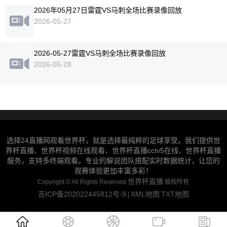
2026年05月27日雷霆VS马刺全场比赛录像回放
2026-05-27
2026-05-27雷霆VS马刺全场比赛录像回放
2026-05-28
选择24直播网观看世界杯，就是选择最纯粹的足球享受。我们提供世
界杯直播、世界杯视频在线观看、世界杯直播cctv5在线、世界杯直播
服务，支持多终端观看。专业的解说团队搭配实时数据统计，让您的
观赛体验更加丰富多彩！
世界杯直播
Copyright ©
All Rights Reserved
版权所有
吉ICP备202022445812号-9
XML地图
TXT地图
|