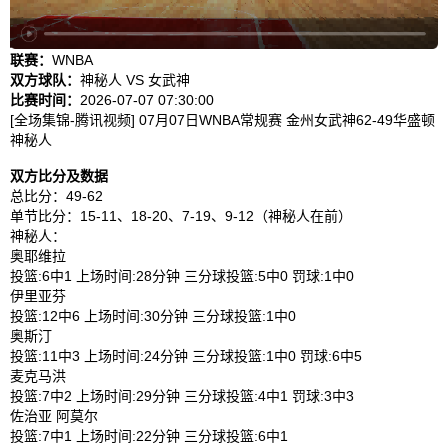
联赛：
WNBA
双方球队：
神秘人 VS 女武神
比赛时间：
2026-07-07 07:30:00
[全场集锦-腾讯视频] 07月07日WNBA常规赛 金州女武神62-49华盛顿
神秘人
双方比分及数据
总比分：49-62
单节比分：15-11、18-20、7-19、9-12（神秘人在前）
神秘人：
奥耶维拉
投篮:6中1 上场时间:28分钟 三分球投篮:5中0 罚球:1中0
伊里亚芬
投篮:12中6 上场时间:30分钟 三分球投篮:1中0
奥斯汀
投篮:11中3 上场时间:24分钟 三分球投篮:1中0 罚球:6中5
麦克马洪
投篮:7中2 上场时间:29分钟 三分球投篮:4中1 罚球:3中3
佐治亚 阿莫尔
投篮:7中1 上场时间:22分钟 三分球投篮:6中1