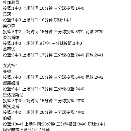
杜加利奇
投篮:1中0 上场时间:10分钟 三分球投篮:1中0
贝茨
投篮:7中3 上场时间:16分钟 罚球:1中1
奥尔森
投篮:5中2 上场时间:15分钟 三分球投篮:3中1 罚球:2中0
普洛斯帕
投篮:1中0 上场时间:9分钟 三分球投篮:1中0
盖蒂诺
投篮:3中0 上场时间:17分钟 三分球投篮:2中0 罚球:2中1
女武神：
桑顿
投篮:7中0 上场时间:15分钟 三分球投篮:6中0 罚球:2中2
威廉姆斯
投篮:6中1 上场时间:17分钟 三分球投篮:2中0
赞达拉斯尼
投篮:8中3 上场时间:15分钟 三分球投篮:2中0
斯托克斯
投篮:4中2 上场时间:28分钟 三分球投篮:4中2
伯顿
投篮:10中3 上场时间:23分钟 三分球投篮:3中0 罚球:1中1
阿米赫雷上场时间:12分钟