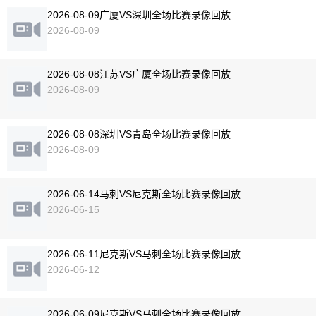
2026-08-09广厦VS深圳全场比赛录像回放
2026-08-09
2026-08-08江苏VS广厦全场比赛录像回放
2026-08-09
2026-08-08深圳VS青岛全场比赛录像回放
2026-08-09
2026-06-14马刺VS尼克斯全场比赛录像回放
2026-06-15
2026-06-11尼克斯VS马刺全场比赛录像回放
2026-06-12
2026-06-09尼克斯VS马刺全场比赛录像回放