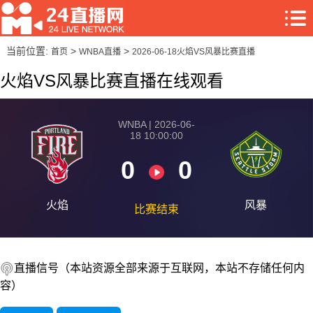
当前位置:
>
>
首页
WNBA直播
2026-06-18火焰VS风暴比赛直播
火焰VS风暴比赛直播在线观看
WNBA | 2026-06-
18 10:00:00
0
0
火焰
风暴
比赛结束
直播信号（本站资源全部来源于互联网，本站不存储任何内
容）