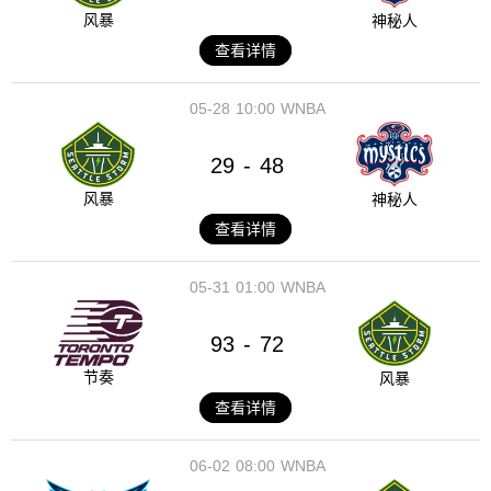
风暴
神秘人
查看详情
05-28
10:00
WNBA
29
48
-
风暴
神秘人
查看详情
05-31
01:00
WNBA
93
72
-
节奏
风暴
查看详情
06-02
08:00
WNBA