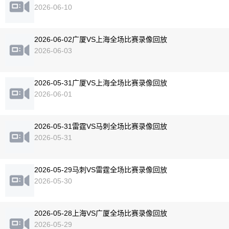
2026-06-10
2026-06-02广厦VS上海全场比赛录像回放
2026-06-03
2026-05-31广厦VS上海全场比赛录像回放
2026-06-01
2026-05-31雷霆VS马刺全场比赛录像回放
2026-05-31
2026-05-29马刺VS雷霆全场比赛录像回放
2026-05-30
2026-05-28上海VS广厦全场比赛录像回放
2026-05-29