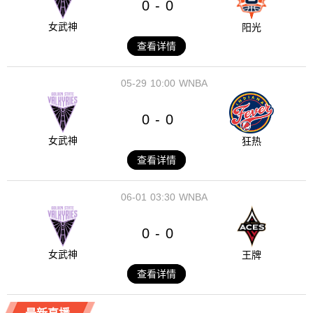
0
0
-
女武神
阳光
查看详情
05-29
10:00
WNBA
0
0
-
女武神
狂热
查看详情
06-01
03:30
WNBA
0
0
-
女武神
王牌
查看详情