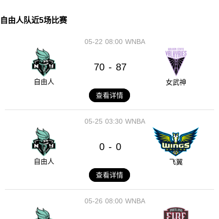
自由人队近5场比赛
05-22
08:00
WNBA
70
87
-
自由人
女武神
查看详情
05-25
03:30
WNBA
0
0
-
自由人
飞翼
查看详情
05-26
08:00
WNBA