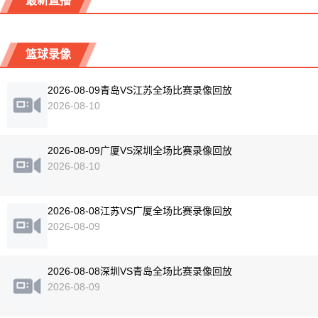
最新直播
篮球录像
2026-08-09青岛VS江苏全场比赛录像回放
2026-08-10
2026-08-09广厦VS深圳全场比赛录像回放
2026-08-10
2026-08-08江苏VS广厦全场比赛录像回放
2026-08-09
2026-08-08深圳VS青岛全场比赛录像回放
2026-08-09