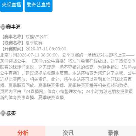
央视直播
爱奇艺直播
赛事源
【赛事名称】
灰熊VS公牛
【联赛名称】
夏季联赛
【开赛时间】
2026-07-11 08:00:00
北京时间2026-07-11 08:00:00，夏季联赛的一场精彩对决即将上演——
灰熊迎战公牛。【灰熊vs公牛直播】将准时免费在线放出，对于热爱夏季
联赛的球迷们来说，这无疑是一场不容错过的盛宴。为避免错过【灰熊vs
公牛直播】，建议您提前收藏本页面。本站还特意为您汇总了灰熊、公牛
近期比赛回放，相关资讯，此外，您在本站还可以看到其他篮球比赛直
播、夏季联赛回放、夏季联赛集锦、夏季联赛赛程等相关视频和数据。
页面内容由『24直播网』体育小编整理发布；24小时为球迷朋友提供最
新的体育赛事直播、夏季联赛直播。
标签
分析
资讯
录像