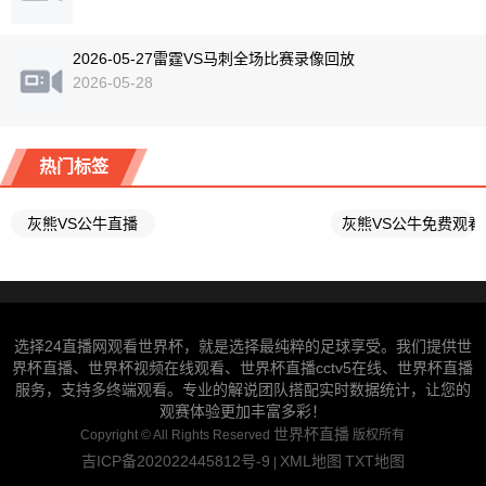
2026-05-27雷霆VS马刺全场比赛录像回放
2026-05-28
热门标签
灰熊VS公牛直播
灰熊VS公牛免费观
选择24直播网观看世界杯，就是选择最纯粹的足球享受。我们提供世
界杯直播、世界杯视频在线观看、世界杯直播cctv5在线、世界杯直播
服务，支持多终端观看。专业的解说团队搭配实时数据统计，让您的
观赛体验更加丰富多彩！
世界杯直播
Copyright ©
All Rights Reserved
版权所有
吉ICP备202022445812号-9
XML地图
TXT地图
|