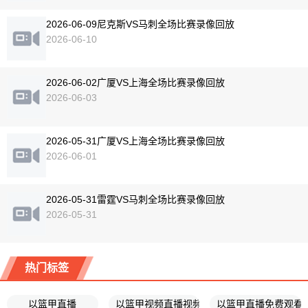
2026-06-09尼克斯VS马刺全场比赛录像回放
2026-06-10
2026-06-02广厦VS上海全场比赛录像回放
2026-06-03
2026-05-31广厦VS上海全场比赛录像回放
2026-06-01
2026-05-31雷霆VS马刺全场比赛录像回放
2026-05-31
热门标签
以篮甲直播
以篮甲视频直播视频免费直播
以篮甲直播免费观看