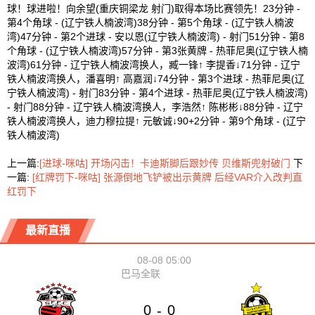
球！球进啦！向余望(重庆铜梁龙 射门)取得本场比赛领先！23分钟 -
第4个角球 - (辽宁铁人楠波湾)38分钟 - 第5个角球 - (辽宁铁人楠波
湾)47分钟 - 第2个进球 - 安以恩(辽宁铁人楠波湾) - 射门51分钟 - 第8
个角球 - (辽宁铁人楠波湾)57分钟 - 第3张黄牌 - 热菲尼奥(辽宁铁人楠
波湾)61分钟 - 辽宁铁人楠波湾换人，臧一锋↑ 李提香↓71分钟 - 辽宁
铁人楠波湾换人，潘喜明↑ 高嘉润↓74分钟 - 第3个进球 - 热菲尼奥(辽
宁铁人楠波湾) - 射门83分钟 - 第4个进球 - 热菲尼奥(辽宁铁人楠波湾)
- 射门88分钟 - 辽宁铁人楠波湾换人，李浩然↑ 陈彬彬↓88分钟 - 辽宁
铁人楠波湾换人，迪力穆拉提↑ 元敏诚↓90+2分钟 - 第9个角球 - (辽宁
铁人楠波湾)
上一篇:
[进球-咪咕] 开场闪击！卡迪斯脚后跟妙传 贝维斯兜射破门
下
一篇:
[红牌罚下-咪咕] 张源倒地飞铲被出示黄牌 后经VAR介入改判直
红罚下
最新直播
08-08 05:00
巴马全联
0
0
-