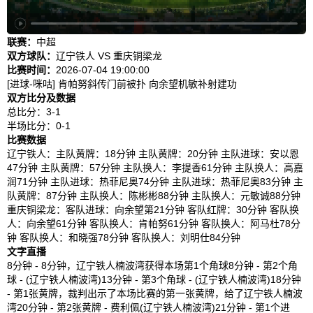
联赛：
中超
双方球队：
辽宁铁人 VS 重庆铜梁龙
比赛时间：
2026-07-04 19:00:00
[进球-咪咕] 肯帕努斜传门前被扑 向余望机敏补射建功
双方比分及数据
总比分：3-1
半场比分：0-1
比赛数据
辽宁铁人：主队黄牌：18分钟 主队黄牌：20分钟 主队进球：安以恩
47分钟 主队黄牌：57分钟 主队换人：李提香61分钟 主队换人：高嘉
润71分钟 主队进球：热菲尼奥74分钟 主队进球：热菲尼奥83分钟 主
队黄牌：87分钟 主队换人：陈彬彬88分钟 主队换人：元敏诚88分钟
重庆铜梁龙：客队进球：向余望第21分钟 客队红牌：30分钟 客队换
人：向余望61分钟 客队换人：肯帕努61分钟 客队换人：阿马杜78分
钟 客队换人：和晓强78分钟 客队换人：刘明仕84分钟
文字直播
8分钟 - 8分钟，辽宁铁人楠波湾获得本场第1个角球8分钟 - 第2个角
球 - (辽宁铁人楠波湾)13分钟 - 第3个角球 - (辽宁铁人楠波湾)18分钟
- 第1张黄牌，裁判出示了本场比赛的第一张黄牌，给了辽宁铁人楠波
湾20分钟 - 第2张黄牌 - 费利佩(辽宁铁人楠波湾)21分钟 - 第1个进