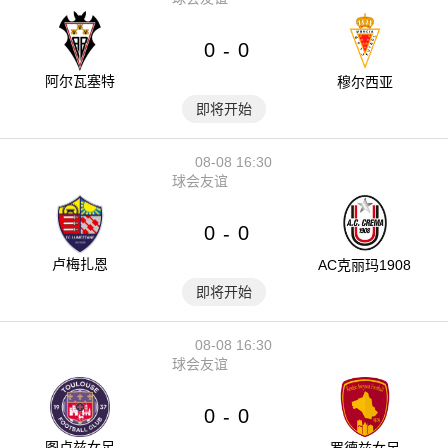
0
0
-
阿尔瓦塞特
穆尔西亚
即将开始
08-08 16:30
球会友谊
0
0
-
卢梅扎恩
AC克丽玛1908
即将开始
08-08 16:30
球会友谊
0
0
-
图卢兹女足
罗德兹女足