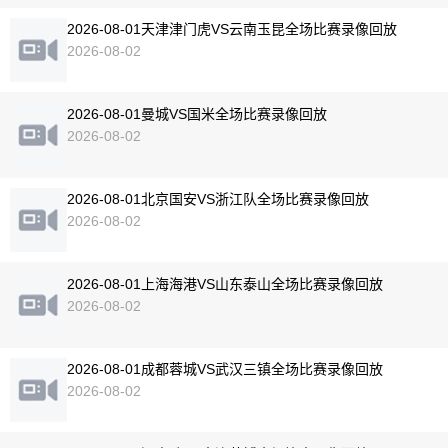
2026-08-01天津津门虎VS云南玉昆全场比赛录像回放
2026-08-02
2026-08-01曼城VS国米全场比赛录像回放
2026-08-02
2026-08-01北京国安VS浙江队全场比赛录像回放
2026-08-02
2026-08-01上海海港VS山东泰山全场比赛录像回放
2026-08-02
2026-08-01成都蓉城VS武汉三镇全场比赛录像回放
2026-08-02