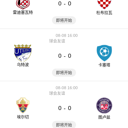
0
0
-
雷迪塞瓦特
杜布拉瓦
即将开始
08-08 16:00
球会友谊
0
0
-
乌特波
卡塞塔
即将开始
08-08 16:00
球会友谊
0
0
-
埃尔切
图卢兹
即将开始