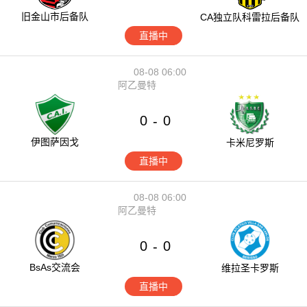
旧金山市后备队
CA独立队科雷拉后备队
直播中
08-08 06:00
阿乙曼特
0
0
-
伊图萨因戈
卡米尼罗斯
直播中
08-08 06:00
阿乙曼特
0
0
-
BsAs交流会
维拉圣卡罗斯
直播中