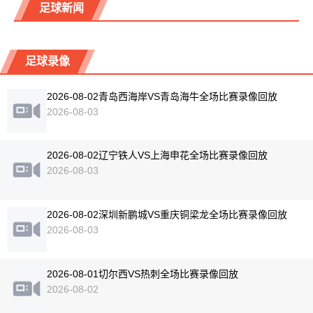
足球新闻
足球录像
2026-08-02青岛西海岸VS青岛海牛全场比赛录像回放
2026-08-03
2026-08-02辽宁铁人VS上海申花全场比赛录像回放
2026-08-03
2026-08-02深圳新鹏城VS重庆铜梁龙全场比赛录像回放
2026-08-03
2026-08-01切尔西VS热刺全场比赛录像回放
2026-08-02