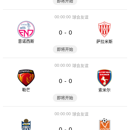
即将开始
00:00:00
球会友谊
0
0
-
意诺西斯
萨拉米斯
即将开始
00:00:00
球会友谊
0
0
-
勒芒
索米尔
即将开始
00:00:00
球会友谊
0
0
-