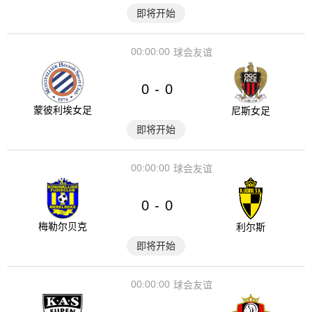
即将开始
00:00:00
球会友谊
0
0
-
蒙彼利埃女足
尼斯女足
即将开始
00:00:00
球会友谊
0
0
-
梅勒尔贝克
利尔斯
即将开始
00:00:00
球会友谊