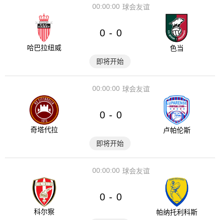
00:00:00
球会友谊
0
0
-
哈巴拉纽威
色当
即将开始
00:00:00
球会友谊
0
0
-
奇塔代拉
卢帕伦斯
即将开始
00:00:00
球会友谊
0
0
-
科尔察
帕纳托利科斯