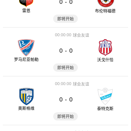
0
0
-
雷恩
布伦特福德
即将开始
00:00:00
球会友谊
0
0
-
罗马尼亚帕勒
沃戈什恰
即将开始
00:00:00
球会友谊
0
0
-
奥斯格维
泰特克斯
即将开始