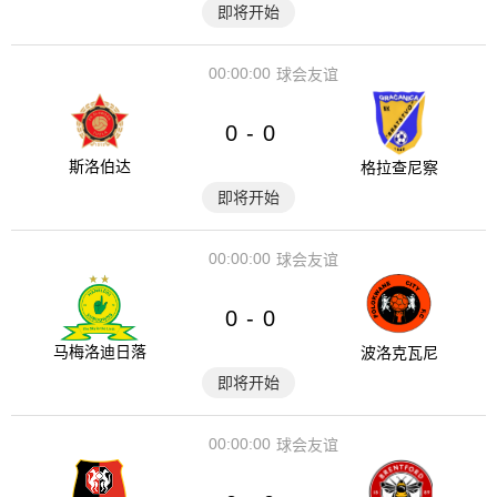
即将开始
00:00:00
球会友谊
0
0
-
斯洛伯达
格拉查尼察
即将开始
00:00:00
球会友谊
0
0
-
马梅洛迪日落
波洛克瓦尼
即将开始
00:00:00
球会友谊