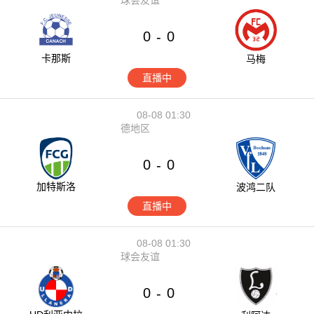
0
0
-
卡那斯
马梅
直播中
08-08 01:30
德地区
0
0
-
加特斯洛
波鸿二队
直播中
08-08 01:30
球会友谊
0
0
-