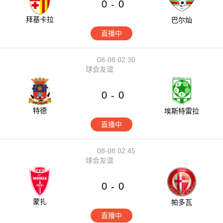
0
0
-
拜基卡拉
巴尔灿
直播中
08-08 02:30
球会友谊
0
0
-
特德
埃斯特雷拉
直播中
08-08 02:45
球会友谊
0
0
-
蒙扎
帕多瓦
直播中