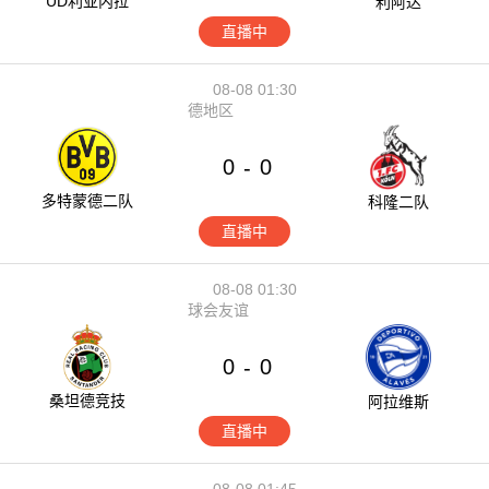
UD利亚内拉
利阿达
直播中
08-08 01:30
德地区
0
0
-
多特蒙德二队
科隆二队
直播中
08-08 01:30
球会友谊
0
0
-
桑坦德竞技
阿拉维斯
直播中
08-08 01:45