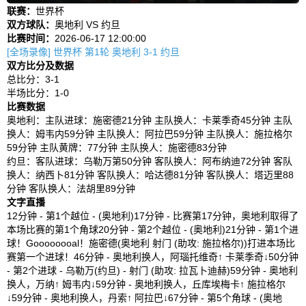
联赛：
世界杯
双方球队：
奥地利 VS 约旦
比赛时间：
2026-06-17 12:00:00
[全场录像] 世界杯 第1轮 奥地利 3-1 约旦
双方比分及数据
总比分：3-1
半场比分：1-0
比赛数据
奥地利：主队进球：施密德21分钟 主队换人：卡莱季奇45分钟 主队
换人：姆韦内59分钟 主队换人：阿拉巴59分钟 主队换人：施拉格尔
59分钟 主队黄牌：77分钟 主队换人：施密德83分钟
约旦：客队进球：乌勒万第50分钟 客队换人：阿布纳迪72分钟 客队
换人：纳西卜81分钟 客队换人：哈达德81分钟 客队换人：塔迈里88
分钟 客队换人：法胡里89分钟
文字直播
12分钟 - 第1个越位 - (奥地利)17分钟 - 比赛第17分钟，奥地利取得了
本场比赛的第1个角球20分钟 - 第2个越位 - (奥地利)21分钟 - 第1个进
球！Goooooooal！施密德(奥地利 射门 (助攻: 施拉格尔))打进本场比
赛第一个进球！46分钟 - 奥地利换人，阿瑙托维奇↑ 卡莱季奇↓50分钟
- 第2个进球 - 乌勒万(约旦) - 射门 (助攻: 拉瓦卜迪赫)59分钟 - 奥地利
换人，万纳↑ 姆韦内↓59分钟 - 奥地利换人，丘库埃梅卡↑ 施拉格尔
↓59分钟 - 奥地利换人，丹索↑ 阿拉巴↓67分钟 - 第5个角球 - (奥地