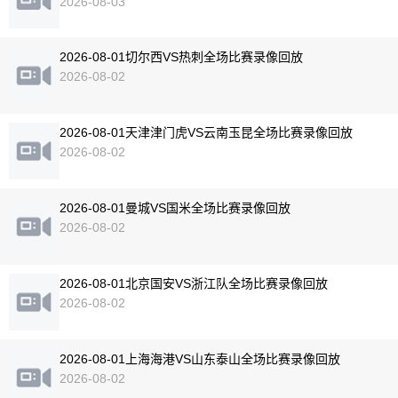
2026-08-03
2026-08-01切尔西VS热刺全场比赛录像回放
2026-08-02
2026-08-01天津津门虎VS云南玉昆全场比赛录像回放
2026-08-02
2026-08-01曼城VS国米全场比赛录像回放
2026-08-02
2026-08-01北京国安VS浙江队全场比赛录像回放
2026-08-02
2026-08-01上海海港VS山东泰山全场比赛录像回放
2026-08-02