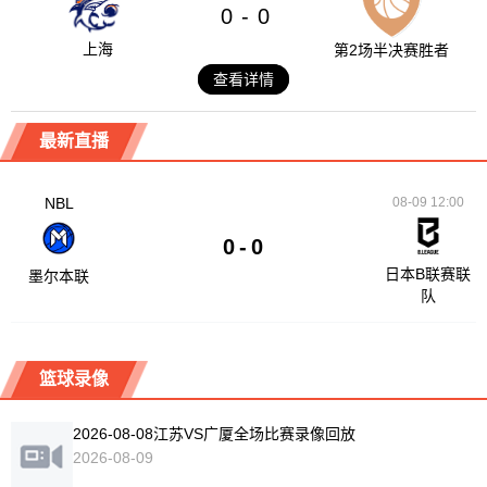
0
0
-
上海
第2场半决赛胜者
查看详情
最新直播
NBL
08-09 12:00
0
-
0
日本B联赛联
墨尔本联
队
篮球录像
2026-08-08江苏VS广厦全场比赛录像回放
2026-08-09