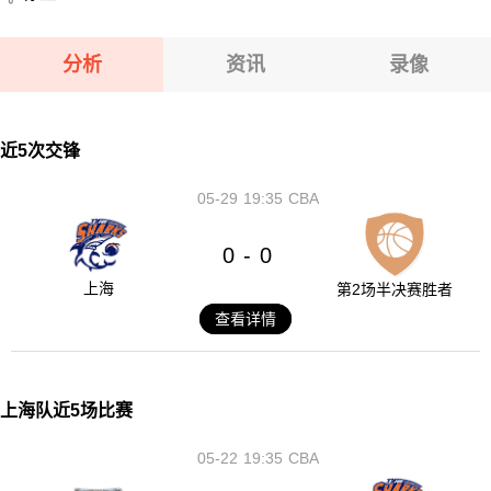
分析
资讯
录像
近5次交锋
05-29
19:35
CBA
0
0
-
上海
第2场半决赛胜者
查看详情
上海队近5场比赛
05-22
19:35
CBA