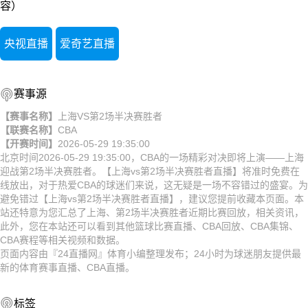
容）
央视直播
爱奇艺直播
赛事源
【赛事名称】
上海VS第2场半决赛胜者
【联赛名称】
CBA
【开赛时间】
2026-05-29 19:35:00
北京时间2026-05-29 19:35:00，CBA的一场精彩对决即将上演——上海
迎战第2场半决赛胜者。【上海vs第2场半决赛胜者直播】将准时免费在
线放出，对于热爱CBA的球迷们来说，这无疑是一场不容错过的盛宴。为
避免错过【上海vs第2场半决赛胜者直播】，建议您提前收藏本页面。本
站还特意为您汇总了上海、第2场半决赛胜者近期比赛回放，相关资讯，
此外，您在本站还可以看到其他篮球比赛直播、CBA回放、CBA集锦、
CBA赛程等相关视频和数据。
页面内容由『24直播网』体育小编整理发布；24小时为球迷朋友提供最
新的体育赛事直播、CBA直播。
标签