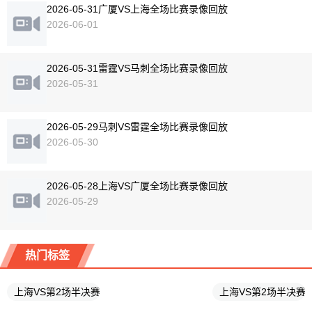
2026-05-31广厦VS上海全场比赛录像回放
2026-06-01
2026-05-31雷霆VS马刺全场比赛录像回放
2026-05-31
2026-05-29马刺VS雷霆全场比赛录像回放
2026-05-30
2026-05-28上海VS广厦全场比赛录像回放
2026-05-29
热门标签
上海VS第2场半决赛胜者直播
上海VS第2场半决赛