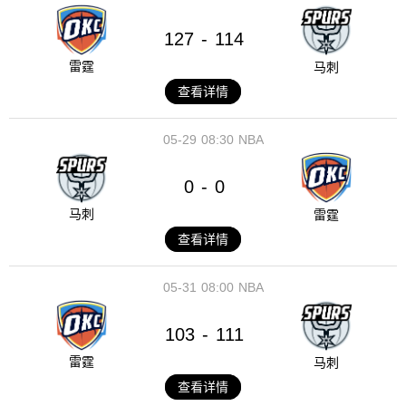
127
114
-
雷霆
马刺
查看详情
05-29
08:30
NBA
0
0
-
马刺
雷霆
查看详情
05-31
08:00
NBA
103
111
-
雷霆
马刺
查看详情