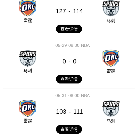
127
114
-
雷霆
马刺
查看详情
05-29
08:30
NBA
0
0
-
马刺
雷霆
查看详情
05-31
08:00
NBA
103
111
-
雷霆
马刺
查看详情