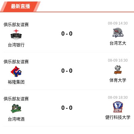
最新直播
08-09 14:30
俱乐部友谊赛
0
-
0
台湾艺大
台湾银行
08-09 16:30
俱乐部友谊赛
0
-
0
体育大学
裕隆集团
08-09 18:30
俱乐部友谊赛
0
-
0
健行科技大学
台湾啤酒