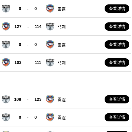
0
-
0
查看详情
雷霆
127
-
114
查看详情
马刺
0
-
0
查看详情
雷霆
103
-
111
查看详情
马刺
108
-
123
查看详情
雷霆
0
-
0
查看详情
雷霆