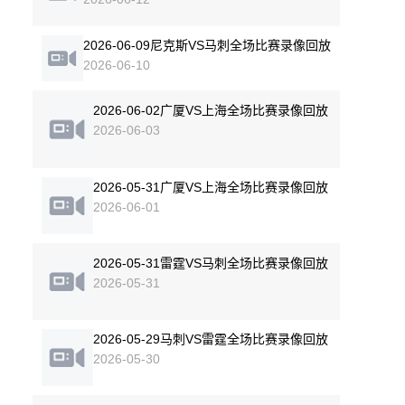
2026-06-09尼克斯VS马刺全场比赛录像回放
2026-06-10
2026-06-02广厦VS上海全场比赛录像回放
2026-06-03
2026-05-31广厦VS上海全场比赛录像回放
2026-06-01
2026-05-31雷霆VS马刺全场比赛录像回放
2026-05-31
2026-05-29马刺VS雷霆全场比赛录像回放
2026-05-30