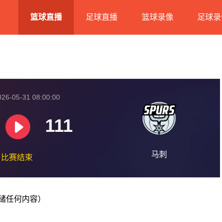
篮球直播
足球直播
篮球录像
足球录
026-05-31 08:00:00
111
马刺
比赛结束
储任何内容）