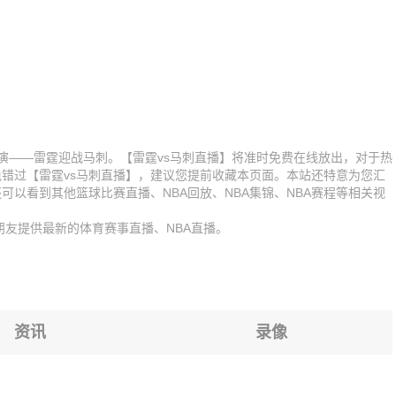
对决即将上演——雷霆迎战马刺。【雷霆vs马刺直播】将准时免费在线放出，对于热
免错过【雷霆vs马刺直播】，建议您提前收藏本页面。本站还特意为您汇
以看到其他篮球比赛直播、NBA回放、NBA集锦、NBA赛程等相关视
朋友提供最新的体育赛事直播、NBA直播。
资讯
录像