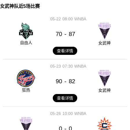
女武神队近5场比赛
05-22
08:00
WNBA
70
87
-
自由人
女武神
查看详情
05-23
07:30
WNBA
90
82
-
狂热
女武神
查看详情
05-26
10:00
WNBA
0
0
-