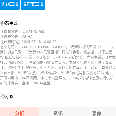
央视直播
爱奇艺直播
赛事源
【赛事名称】
女武神VS飞翼
【联赛名称】
WNBA
【开赛时间】
2026-06-18 10:00:00
北京时间2026-06-18 10:00:00，WNBA的一场精彩对决即将上演——女
武神迎战飞翼。【女武神vs飞翼直播】将准时免费在线放出，对于热爱
WNBA的球迷们来说，这无疑是一场不容错过的盛宴。为避免错过【女武
神vs飞翼直播】，建议您提前收藏本页面。本站还特意为您汇总了女武
神、飞翼近期比赛回放，相关资讯，此外，您在本站还可以看到其他篮球
比赛直播、WNBA回放、WNBA集锦、WNBA赛程等相关视频和数据。
页面内容由『24直播网』体育小编整理发布；24小时为球迷朋友提供最
新的体育赛事直播、WNBA直播。
标签
分析
资讯
录像