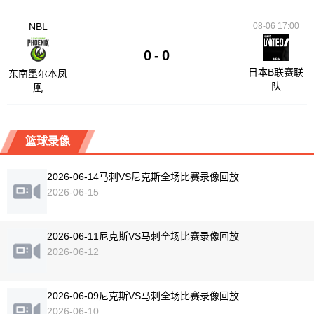
NBL
08-06 17:00
0
-
0
日本B联赛联
东南墨尔本凤
队
凰
篮球录像
2026-06-14马刺VS尼克斯全场比赛录像回放
2026-06-15
2026-06-11尼克斯VS马刺全场比赛录像回放
2026-06-12
2026-06-09尼克斯VS马刺全场比赛录像回放
2026-06-10