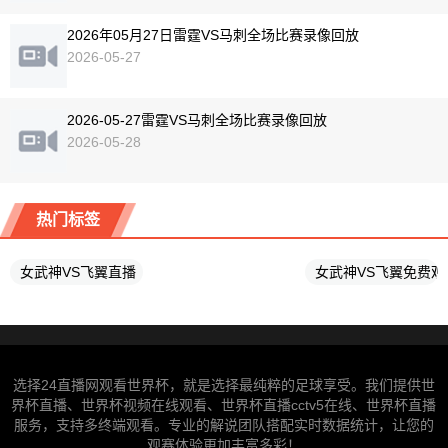
2026年05月27日雷霆VS马刺全场比赛录像回放
2026-05-27
2026-05-27雷霆VS马刺全场比赛录像回放
2026-05-28
热门标签
女武神VS飞翼直播
女武神VS飞翼免费
选择24直播网观看世界杯，就是选择最纯粹的足球享受。我们提供世
界杯直播、世界杯视频在线观看、世界杯直播cctv5在线、世界杯直播
服务，支持多终端观看。专业的解说团队搭配实时数据统计，让您的
观赛体验更加丰富多彩！