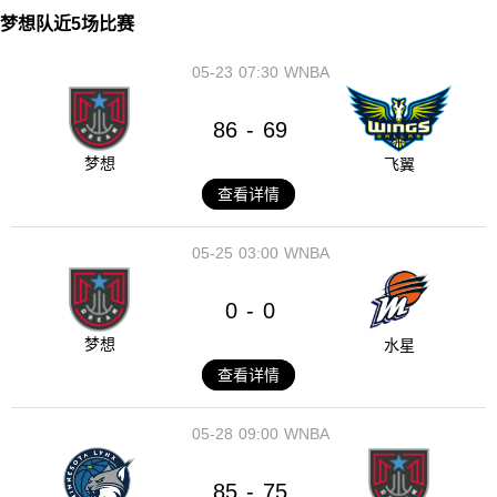
梦想队近5场比赛
05-23
07:30
WNBA
86
69
-
梦想
飞翼
查看详情
05-25
03:00
WNBA
0
0
-
梦想
水星
查看详情
05-28
09:00
WNBA
85
75
-