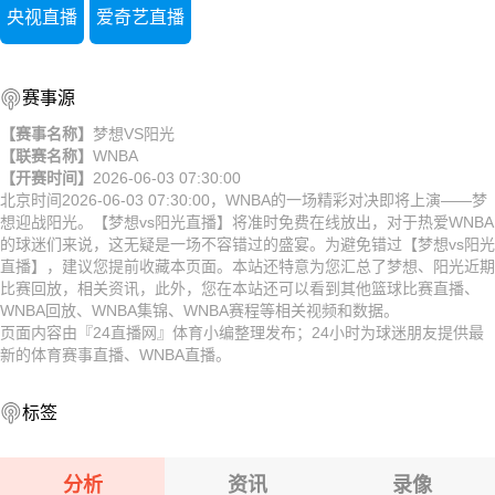
央视直播
爱奇艺直播
赛事源
【赛事名称】
梦想VS阳光
【联赛名称】
WNBA
【开赛时间】
2026-06-03 07:30:00
北京时间2026-06-03 07:30:00，WNBA的一场精彩对决即将上演——梦
想迎战阳光。【梦想vs阳光直播】将准时免费在线放出，对于热爱WNBA
的球迷们来说，这无疑是一场不容错过的盛宴。为避免错过【梦想vs阳光
直播】，建议您提前收藏本页面。本站还特意为您汇总了梦想、阳光近期
比赛回放，相关资讯，此外，您在本站还可以看到其他篮球比赛直播、
WNBA回放、WNBA集锦、WNBA赛程等相关视频和数据。
页面内容由『24直播网』体育小编整理发布；24小时为球迷朋友提供最
新的体育赛事直播、WNBA直播。
标签
分析
资讯
录像