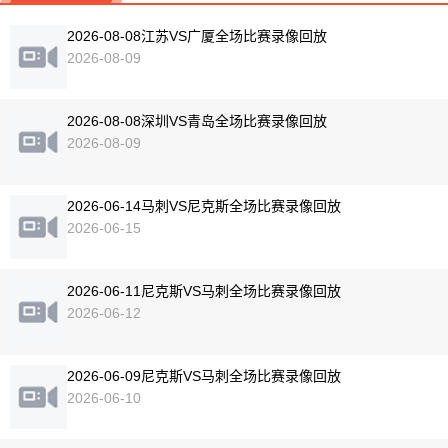
2026-08-08江苏VS广厦全场比赛录像回放
2026-08-09
2026-08-08深圳VS青岛全场比赛录像回放
2026-08-09
2026-06-14马刺VS尼克斯全场比赛录像回放
2026-06-15
2026-06-11尼克斯VS马刺全场比赛录像回放
2026-06-12
2026-06-09尼克斯VS马刺全场比赛录像回放
2026-06-10