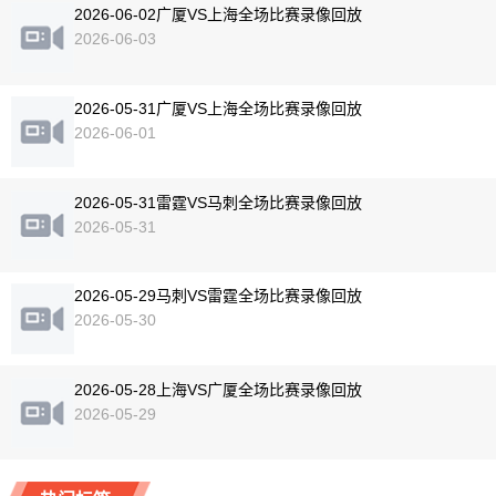
2026-06-02广厦VS上海全场比赛录像回放
2026-06-03
2026-05-31广厦VS上海全场比赛录像回放
2026-06-01
2026-05-31雷霆VS马刺全场比赛录像回放
2026-05-31
2026-05-29马刺VS雷霆全场比赛录像回放
2026-05-30
2026-05-28上海VS广厦全场比赛录像回放
2026-05-29