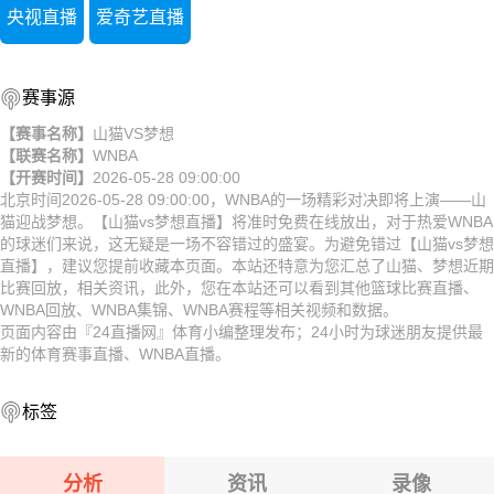
央视直播
爱奇艺直播
赛事源
【赛事名称】
山猫VS梦想
【联赛名称】
WNBA
【开赛时间】
2026-05-28 09:00:00
北京时间2026-05-28 09:00:00，WNBA的一场精彩对决即将上演——山
猫迎战梦想。【山猫vs梦想直播】将准时免费在线放出，对于热爱WNBA
的球迷们来说，这无疑是一场不容错过的盛宴。为避免错过【山猫vs梦想
直播】，建议您提前收藏本页面。本站还特意为您汇总了山猫、梦想近期
比赛回放，相关资讯，此外，您在本站还可以看到其他篮球比赛直播、
WNBA回放、WNBA集锦、WNBA赛程等相关视频和数据。
页面内容由『24直播网』体育小编整理发布；24小时为球迷朋友提供最
新的体育赛事直播、WNBA直播。
标签
分析
资讯
录像