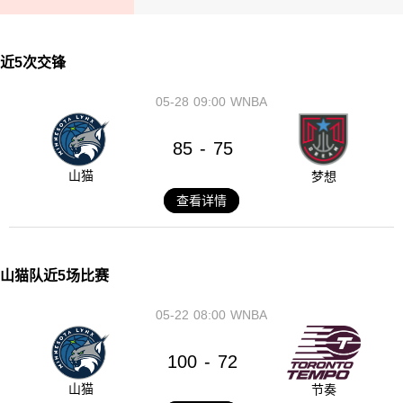
近5次交锋
05-28
09:00
WNBA
85
75
-
山猫
梦想
查看详情
山猫队近5场比赛
05-22
08:00
WNBA
100
72
-
山猫
节奏