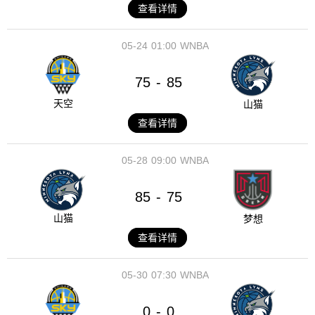
查看详情
05-24
01:00
WNBA
75
85
-
天空
山猫
查看详情
05-28
09:00
WNBA
85
75
-
山猫
梦想
查看详情
05-30
07:30
WNBA
0
0
-