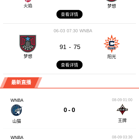
火焰
梦想
查看详情
06-03
07:30
WNBA
91
75
-
梦想
阳光
查看详情
最新直播
WNBA
08-09 01:00
0
-
0
王牌
山猫
WNBA
08-09 03:30