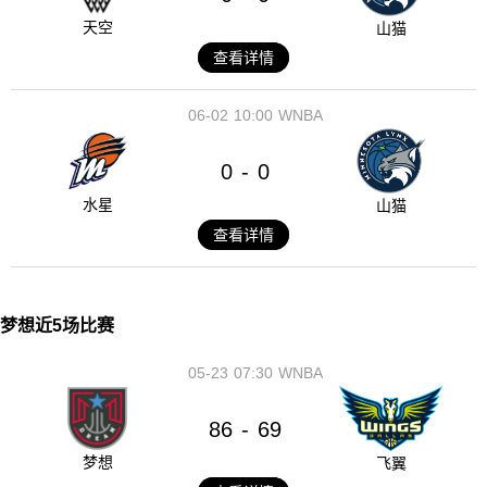
天空
山猫
查看详情
06-02
10:00
WNBA
0
0
-
水星
山猫
查看详情
梦想近5场比赛
05-23
07:30
WNBA
86
69
-
梦想
飞翼