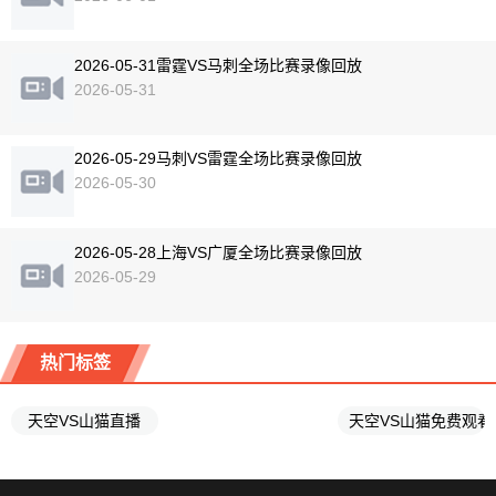
2026-05-31雷霆VS马刺全场比赛录像回放
2026-05-31
2026-05-29马刺VS雷霆全场比赛录像回放
2026-05-30
2026-05-28上海VS广厦全场比赛录像回放
2026-05-29
热门标签
天空VS山猫直播
天空VS山猫免费观