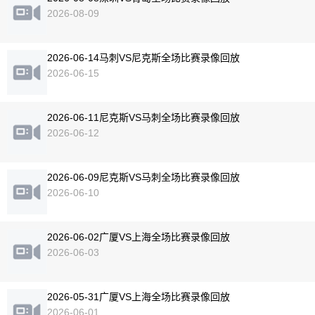
2026-08-09
2026-06-14马刺VS尼克斯全场比赛录像回放
2026-06-15
2026-06-11尼克斯VS马刺全场比赛录像回放
2026-06-12
2026-06-09尼克斯VS马刺全场比赛录像回放
2026-06-10
2026-06-02广厦VS上海全场比赛录像回放
2026-06-03
2026-05-31广厦VS上海全场比赛录像回放
2026-06-01