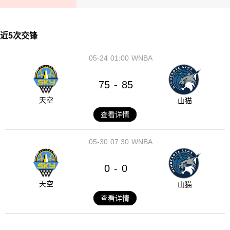
近5次交锋
05-24
01:00
WNBA
75
85
-
天空
山猫
查看详情
05-30
07:30
WNBA
0
0
-
天空
山猫
查看详情