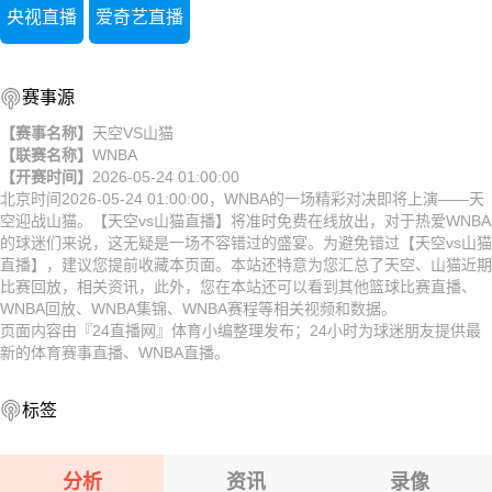
央视直播
爱奇艺直播
赛事源
【赛事名称】
天空VS山猫
【联赛名称】
WNBA
【开赛时间】
2026-05-24 01:00:00
北京时间2026-05-24 01:00:00，WNBA的一场精彩对决即将上演——天
空迎战山猫。【天空vs山猫直播】将准时免费在线放出，对于热爱WNBA
的球迷们来说，这无疑是一场不容错过的盛宴。为避免错过【天空vs山猫
直播】，建议您提前收藏本页面。本站还特意为您汇总了天空、山猫近期
比赛回放，相关资讯，此外，您在本站还可以看到其他篮球比赛直播、
WNBA回放、WNBA集锦、WNBA赛程等相关视频和数据。
页面内容由『24直播网』体育小编整理发布；24小时为球迷朋友提供最
新的体育赛事直播、WNBA直播。
标签
分析
资讯
录像