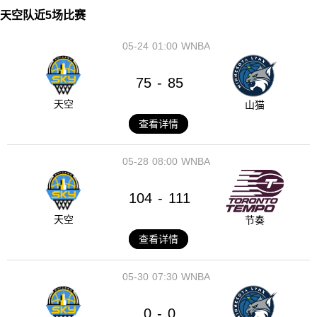
天空队近5场比赛
05-24
01:00
WNBA
75
85
-
天空
山猫
查看详情
05-28
08:00
WNBA
104
111
-
天空
节奏
查看详情
05-30
07:30
WNBA
0
0
-