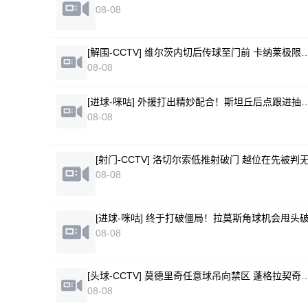
08-08
[解围-CCTV] 维尔茨内切后传球至门
08-08
[进球-咪咕] 外援打出精妙配合！斯坦丘
08-08
[射门-CCTV] 洛切尔索低推射破门 越位在先被判
08-08
[进球-咪咕] 终于打破僵局！拉莫斯角球机会甩头
08-08
[头球-CCTV] 莫德里奇任意球吊向禁区 蓬
08-08