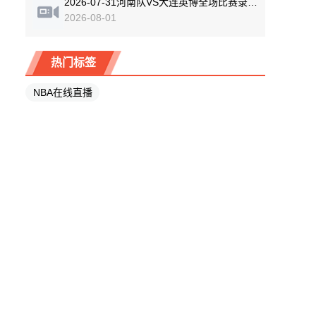
2026-07-31河南队VS大连英博全场比赛录像回放
2026-08-01
热门标签
NBA在线直播