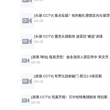
08-08
[头球-CCTV] 差点反超！哈利勒扎德禁区内头球
08-08
[头球-CCTV] 塞克头球助攻 迪亚拉“被迫”进球
08-08
[进球-咪咕] 极具灵性！
08-08
[进球-CCTV] 布罗比劲射破门 荷兰2-0突尼斯
08-08
[进球-CCTV] 完美开局！贝尔哈特角球助
08-08