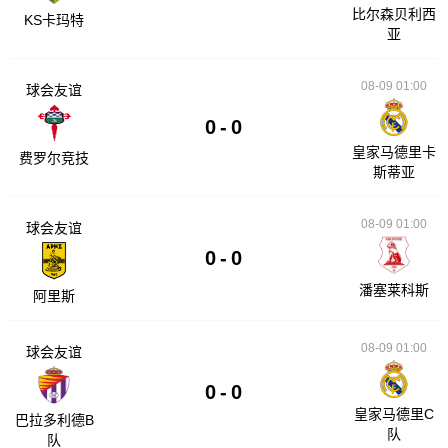
比尔森贝利西
KS卡玛特
亚
08-09 01:00
球会友谊
0
-
0
皇家马德里卡
费罗尔竞技
斯蒂亚
08-09 01:00
球会友谊
0
-
0
潘塞莱科斯
阿里斯
08-09 01:00
球会友谊
0
-
0
皇家马德里C
巴拉多利德B
队
队