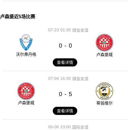
卢森堡近5场比赛
07-23
01:30
球会友谊
0
0
-
沃尔弗丹格
卢森堡城
查看详情
07-04
16:30
球会友谊
0
5
-
卢森堡城
蒂翁维尔
查看详情
06-06
23:00
国际友谊