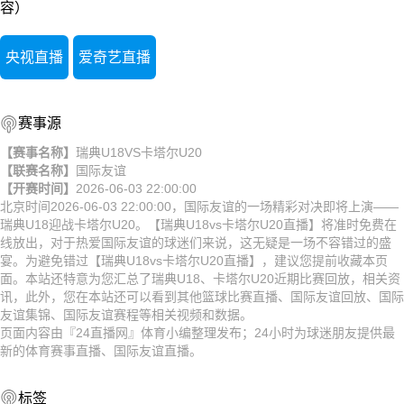
容）
央视直播
爱奇艺直播
赛事源
【赛事名称】
瑞典U18VS卡塔尔U20
【联赛名称】
国际友谊
【开赛时间】
2026-06-03 22:00:00
北京时间2026-06-03 22:00:00，国际友谊的一场精彩对决即将上演——
瑞典U18迎战卡塔尔U20。【瑞典U18vs卡塔尔U20直播】将准时免费在
线放出，对于热爱国际友谊的球迷们来说，这无疑是一场不容错过的盛
宴。为避免错过【瑞典U18vs卡塔尔U20直播】，建议您提前收藏本页
面。本站还特意为您汇总了瑞典U18、卡塔尔U20近期比赛回放，相关资
讯，此外，您在本站还可以看到其他篮球比赛直播、国际友谊回放、国际
友谊集锦、国际友谊赛程等相关视频和数据。
页面内容由『24直播网』体育小编整理发布；24小时为球迷朋友提供最
新的体育赛事直播、国际友谊直播。
标签