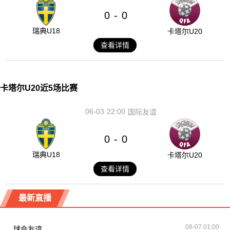
0
0
-
瑞典U18
卡塔尔U20
查看详情
卡塔尔U20近5场比赛
06-03
22:00
国际友谊
0
0
-
瑞典U18
卡塔尔U20
查看详情
最新直播
08-07 01:00
球会友谊