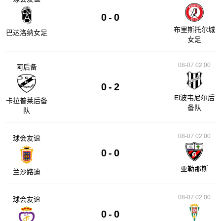
0
-
0
布里斯托尔城
巴达洛纳女足
女足
08-07 02:00
阿后备
0
-
2
El波韦尼尔后
卡拉普莱后备
备队
队
08-07 02:00
球会友谊
0
-
0
亚勒那斯
兰沙路迪
08-07 02:00
球会友谊
0
-
0