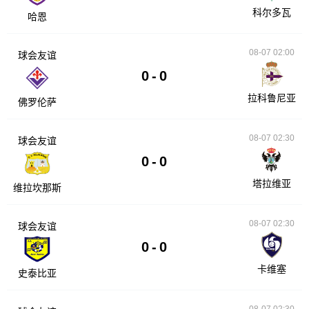
科尔多瓦
哈恩
08-07 02:00
球会友谊
0
-
0
拉科鲁尼亚
佛罗伦萨
08-07 02:30
球会友谊
0
-
0
塔拉维亚
维拉坎那斯
08-07 02:30
球会友谊
0
-
0
卡维塞
史泰比亚