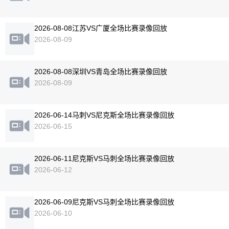
2026-08-08江苏VS广厦全场比赛录像回放
2026-08-09
2026-08-08深圳VS青岛全场比赛录像回放
2026-08-09
2026-06-14马刺VS尼克斯全场比赛录像回放
2026-06-15
2026-06-11尼克斯VS马刺全场比赛录像回放
2026-06-12
2026-06-09尼克斯VS马刺全场比赛录像回放
2026-06-10