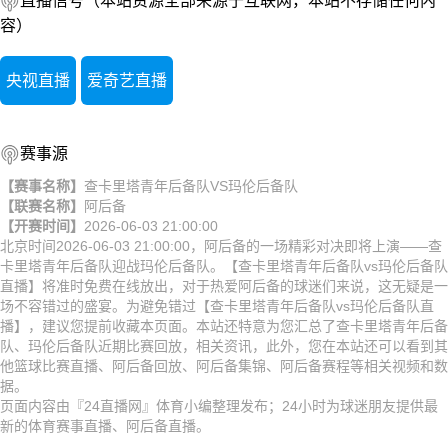
直播信号（本站资源全部来源于互联网，本站不存储任何内
容）
央视直播
爱奇艺直播
赛事源
【赛事名称】
查卡里塔青年后备队VS玛伦后备队
【联赛名称】
阿后备
【开赛时间】
2026-06-03 21:00:00
北京时间2026-06-03 21:00:00，阿后备的一场精彩对决即将上演——查
卡里塔青年后备队迎战玛伦后备队。【查卡里塔青年后备队vs玛伦后备队
直播】将准时免费在线放出，对于热爱阿后备的球迷们来说，这无疑是一
场不容错过的盛宴。为避免错过【查卡里塔青年后备队vs玛伦后备队直
播】，建议您提前收藏本页面。本站还特意为您汇总了查卡里塔青年后备
队、玛伦后备队近期比赛回放，相关资讯，此外，您在本站还可以看到其
他篮球比赛直播、阿后备回放、阿后备集锦、阿后备赛程等相关视频和数
据。
页面内容由『24直播网』体育小编整理发布；24小时为球迷朋友提供最
新的体育赛事直播、阿后备直播。