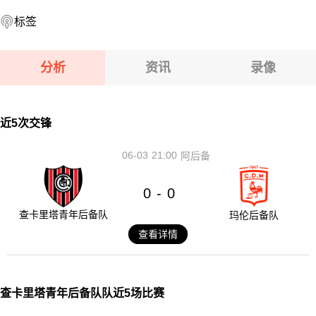
标签
分析
资讯
录像
近5次交锋
06-03
21:00
阿后备
0
0
-
查卡里塔青年后备队
玛伦后备队
查看详情
查卡里塔青年后备队队近5场比赛