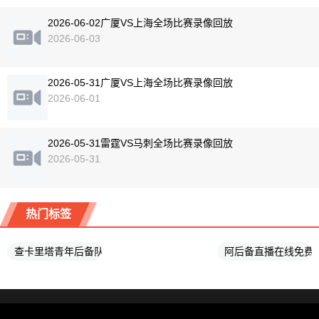
2026-06-02广厦VS上海全场比赛录像回放
2026-06-03
2026-05-31广厦VS上海全场比赛录像回放
2026-06-01
2026-05-31雷霆VS马刺全场比赛录像回放
2026-05-31
热门标签
查卡里塔青年后备队vs玛伦后备队比赛直播
阿后备直播在线免费