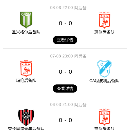
08-06
22:00
阿后备
0
0
-
圣米格尔后备队
玛伦后备队
查看详情
07-08
23:00
阿后备
0
0
-
玛伦后备队
CA坦波利后备队
查看详情
06-03
21:00
阿后备
0
0
-
查卡里塔青年后备队
玛伦后备队