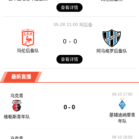
查看详情
05-28
21:00
阿后备
0
0
-
玛伦后备队
阿马格罗后备队
查看详情
最新直播
08-10 17:00
乌克青
0
-
0
基辅迪纳摩青
维勒斯青年队
年队
08-10 18:00
乌克青