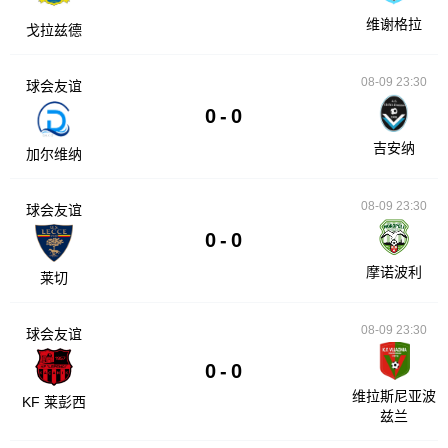
维谢格拉
戈拉兹德
08-09 23:30
球会友谊
0
-
0
吉安纳
加尔维纳
08-09 23:30
球会友谊
0
-
0
摩诺波利
莱切
08-09 23:30
球会友谊
0
-
0
维拉斯尼亚波
KF 莱彭西
兹兰