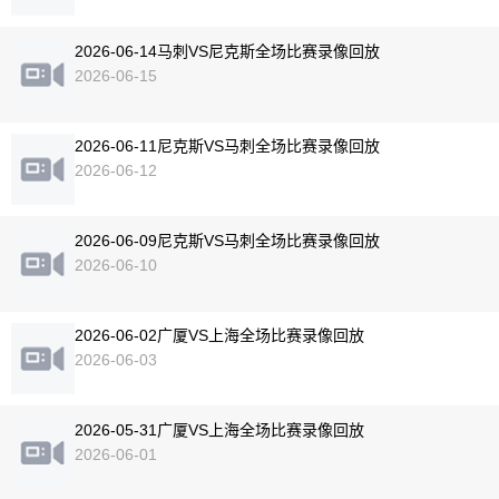
2026-06-14马刺VS尼克斯全场比赛录像回放
2026-06-15
2026-06-11尼克斯VS马刺全场比赛录像回放
2026-06-12
2026-06-09尼克斯VS马刺全场比赛录像回放
2026-06-10
2026-06-02广厦VS上海全场比赛录像回放
2026-06-03
2026-05-31广厦VS上海全场比赛录像回放
2026-06-01