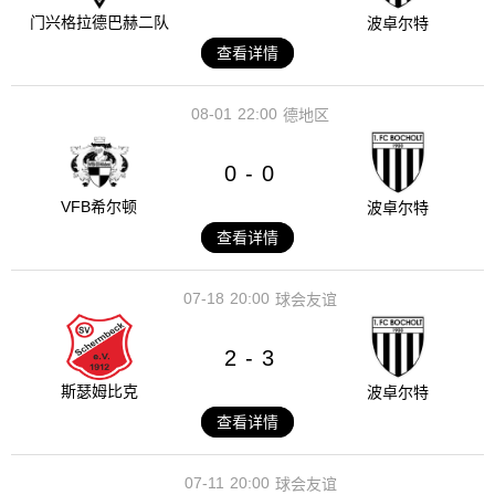
门兴格拉德巴赫二队
波卓尔特
查看详情
08-01
22:00
德地区
0
0
-
VFB希尔顿
波卓尔特
查看详情
07-18
20:00
球会友谊
2
3
-
斯瑟姆比克
波卓尔特
查看详情
07-11
20:00
球会友谊