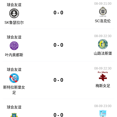
08-09 21:00
球会友谊
0
-
0
SC洛克伦
SK鲁瑟拉尔
08-09 22:30
球会友谊
0
-
0
山路法斯堡
叶内奥都斯
08-09 22:30
球会友谊
0
-
0
梅斯女足
斯特拉斯堡女
足
08-09 23:00
球会友谊
0
-
0