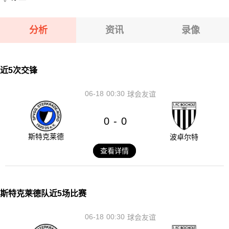
分析
资讯
录像
近5次交锋
06-18
00:30
球会友谊
0
0
-
斯特克莱德
波卓尔特
查看详情
斯特克莱德队近5场比赛
06-18
00:30
球会友谊