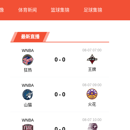
像
体育新闻
篮球集锦
足球集锦
最新直播
WNBA
08-07 07:00
0
-
0
王牌
狂热
WNBA
08-07 09:00
0
-
0
火花
山猫
WNBA
08-07 10:00
0
-
0