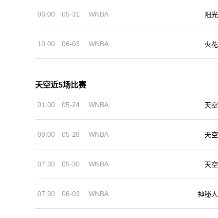
06:00
05-31
WNBA
阳光
10:00
06-03
WNBA
火花
天空近5场比赛
01:00
05-24
WNBA
天空
08:00
05-28
WNBA
天空
07:30
05-30
WNBA
天空
07:30
06-03
WNBA
神秘人