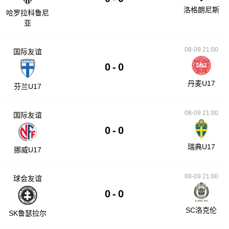
洛格朗尼斯
哈罗拉科鲁尼
亚
08-09 21:00
国际友谊
0
-
0
丹麦U17
芬兰U17
08-09 21:00
国际友谊
0
-
0
瑞典U17
挪威U17
08-09 21:00
球会友谊
0
-
0
SC洛克伦
SK鲁瑟拉尔