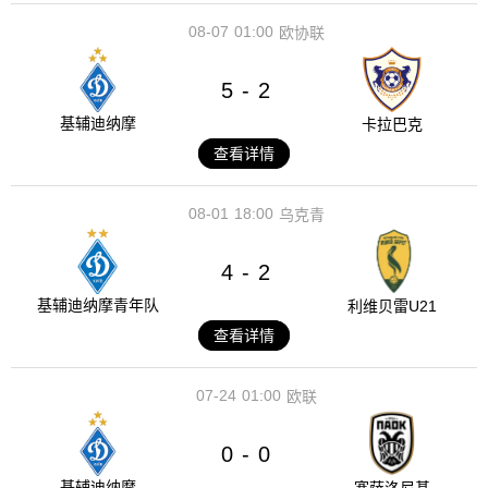
08-07
01:00
欧协联
5
2
-
基辅迪纳摩
卡拉巴克
查看详情
08-01
18:00
乌克青
4
2
-
基辅迪纳摩青年队
利维贝雷U21
查看详情
07-24
01:00
欧联
0
0
-
基辅迪纳摩