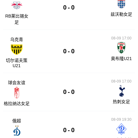
0
-
0
兹沃勒女足
RB莱比锡女
足
08-09 17:00
乌克青
0
-
0
奥布隆U21
切尔诺夫策
U21
08-09 17:00
球会友谊
0
-
0
热刺女足
格拉纳达女足
08-09 19:30
俄超
0
-
0