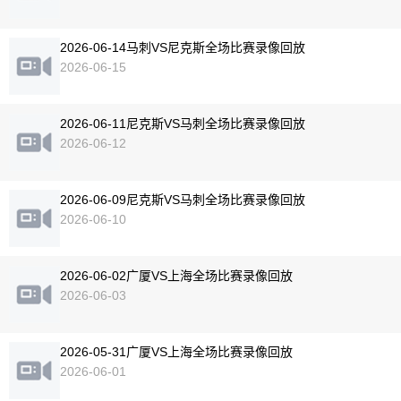
2026-06-14马刺VS尼克斯全场比赛录像回放
2026-06-15
2026-06-11尼克斯VS马刺全场比赛录像回放
2026-06-12
2026-06-09尼克斯VS马刺全场比赛录像回放
2026-06-10
2026-06-02广厦VS上海全场比赛录像回放
2026-06-03
2026-05-31广厦VS上海全场比赛录像回放
2026-06-01