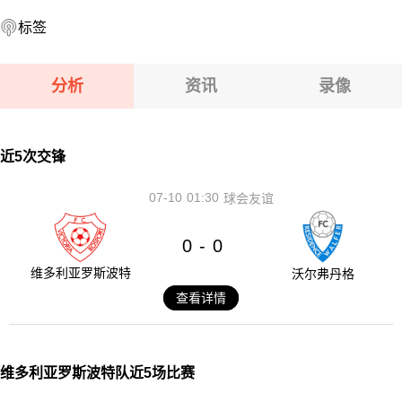
标签
分析
资讯
录像
近5次交锋
07-10
01:30
球会友谊
0
0
-
维多利亚罗斯波特
沃尔弗丹格
查看详情
维多利亚罗斯波特队近5场比赛