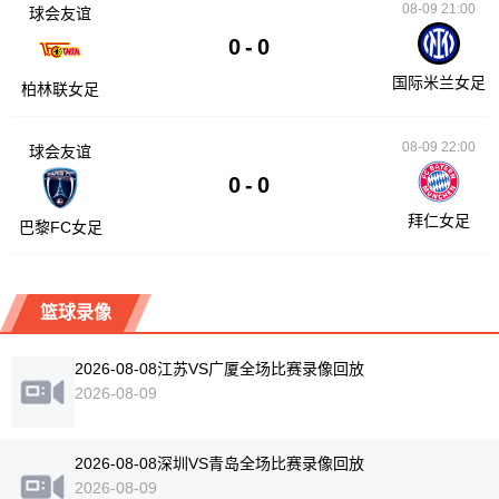
08-09 21:00
球会友谊
0
-
0
国际米兰女足
柏林联女足
08-09 22:00
球会友谊
0
-
0
拜仁女足
巴黎FC女足
篮球录像
2026-08-08江苏VS广厦全场比赛录像回放
2026-08-09
2026-08-08深圳VS青岛全场比赛录像回放
2026-08-09