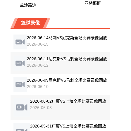
亚勒那斯
兰沙路迪
篮球录像
2026-06-14马刺VS尼克斯全场比赛录像回放
2026-06-15
2026-06-11尼克斯VS马刺全场比赛录像回放
2026-06-12
2026-06-09尼克斯VS马刺全场比赛录像回放
2026-06-10
2026-06-02广厦VS上海全场比赛录像回放
2026-06-03
2026-05-31广厦VS上海全场比赛录像回放