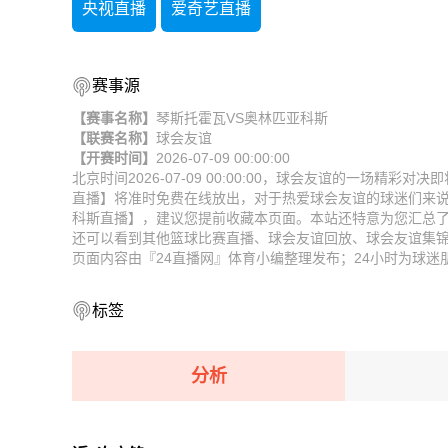
央视直播
爱奇艺直播
赛事源
【赛事名称】
琴斯托霍瓦VS奥林匹亚科斯
【联赛名称】
球会友谊
【开赛时间】
2026-07-09 00:00:00
北京时间2026-07-09 00:00:00，球会友谊的一场
直播】将准时免费在线放出，对于热爱球会友谊的球迷们来说
科斯直播】，建议您提前收藏本页面。本站还特意为您汇总
还可以看到其他篮球比赛直播、球会友谊回放、球会友谊集
页面内容由『24直播网』体育小编整理发布；24小时为球
标签
分析