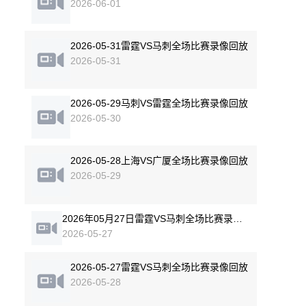
2026-06-01
2026-05-31雷霆VS马刺全场比赛录像回放
2026-05-31
2026-05-29马刺VS雷霆全场比赛录像回放
2026-05-30
2026-05-28上海VS广厦全场比赛录像回放
2026-05-29
2026年05月27日雷霆VS马刺全场比赛录像回放
2026-05-27
2026-05-27雷霆VS马刺全场比赛录像回放
2026-05-28