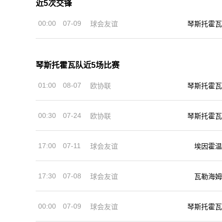
近5次交锋
00:00
07-09
球会友谊
琴斯托霍瓦
琴斯托霍瓦队近5场比赛
01:00
08-07
欧协联
琴斯托霍瓦
00:30
07-24
欧协联
琴斯托霍瓦
17:00
07-11
球会友谊
埃因霍温
17:30
07-08
球会友谊
瓦勒海姆
00:00
07-09
球会友谊
琴斯托霍瓦