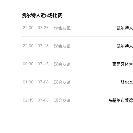
凯尔特人近5场比赛
22:00
07-25
球会友谊
凯尔特人
22:00
07-18
球会友谊
凯尔特人
00:30
07-15
球会友谊
葡萄牙体育
01:00
07-08
球会友谊
舒尔本
02:45
07-08
球会友谊
东基尔布莱德