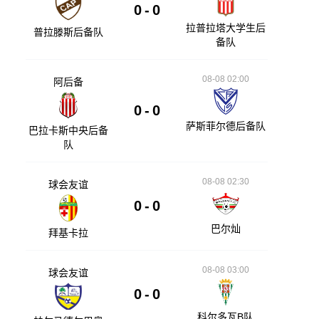
0
-
0
拉普拉塔大学生后
普拉滕斯后备队
备队
08-08 02:00
阿后备
0
-
0
萨斯菲尔德后备队
巴拉卡斯中央后备
队
08-08 02:30
球会友谊
0
-
0
巴尔灿
拜基卡拉
08-08 03:00
球会友谊
0
-
0
科尔多瓦B队