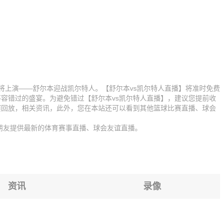
精彩对决即将上演——舒尔本迎战凯尔特人。【舒尔本vs凯尔特人直播】将准时免费
容错过的盛宴。为避免错过【舒尔本vs凯尔特人直播】，建议您提前收
赛回放，相关资讯，此外，您在本站还可以看到其他篮球比赛直播、球会
。
迷朋友提供最新的体育赛事直播、球会友谊直播。
资讯
录像