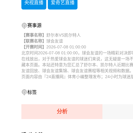
央视直播
爱奇艺直播
赛事源
【赛事名称】
舒尔本VS凯尔特人
【联赛名称】
球会友谊
【开赛时间】
2026-07-08 01:00:00
北京时间2026-07-08 01:00:00，球会友谊的一场
在线放出，对于热爱球会友谊的球迷们来说，这无疑是一场不
藏本页面。本站还特意为您汇总了舒尔本、凯尔特人近期比
友谊回放、球会友谊集锦、球会友谊赛程等相关视频和数据
页面内容由『24直播网』体育小编整理发布；24小时为球
标签
分析