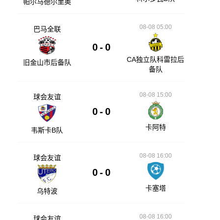
帕尔马德尔里奥
08-08 05:00
巴马全联
0
-
0
CA独立队科雷拉后
旧金山市后备队
备队
08-08 15:00
球会友谊
0
-
0
卡阿特
韦斯卡B队
08-08 16:00
球会友谊
0
-
0
卡塞塔
乌特波
08-08 16:00
球会友谊