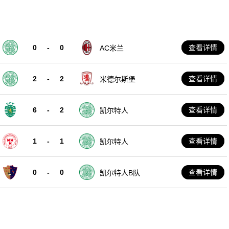
0
-
0
查看详情
AC米兰
2
-
2
查看详情
米德尔斯堡
6
-
2
查看详情
凯尔特人
1
-
1
查看详情
凯尔特人
0
-
0
查看详情
凯尔特人B队