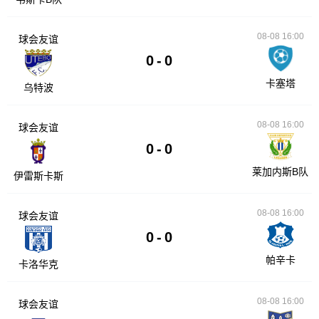
08-08 16:00
球会友谊
0
-
0
卡塞塔
乌特波
08-08 16:00
球会友谊
0
-
0
莱加内斯B队
伊雷斯卡斯
08-08 16:00
球会友谊
0
-
0
帕辛卡
卡洛华克
08-08 16:00
球会友谊