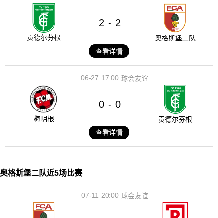
2
2
-
贡德尔芬根
奥格斯堡二队
查看详情
06-27
17:00
球会友谊
0
0
-
梅明根
贡德尔芬根
查看详情
奥格斯堡二队近5场比赛
07-11
20:00
球会友谊