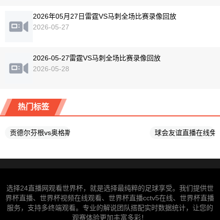
2026年05月27日雷霆VS马刺全场比赛录像回放
2026-05-27
2026-05-27雷霆VS马刺全场比赛录像回放
2026-05-28
热门标签
贡德尔芬根vs奥格斯堡二队比赛直播
球会友谊直播在线免
选择24直播网观看世界杯，就是选择最纯粹的足球享受。我们提供世
界杯直播、世界杯视频在线观看、世界杯直播cctv5在线、世界杯直播
服务，支持多终端观看。专业的解说团队搭配实时数据统计，让您的
观赛体验更加丰富多彩！