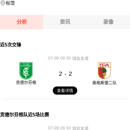
标签
分析
资讯
录像
近5次交锋
07-08
00:30
球会友谊
2
2
-
贡德尔芬根
奥格斯堡二队
查看详情
贡德尔芬根队近5场比赛
07-08
00:30
球会友谊