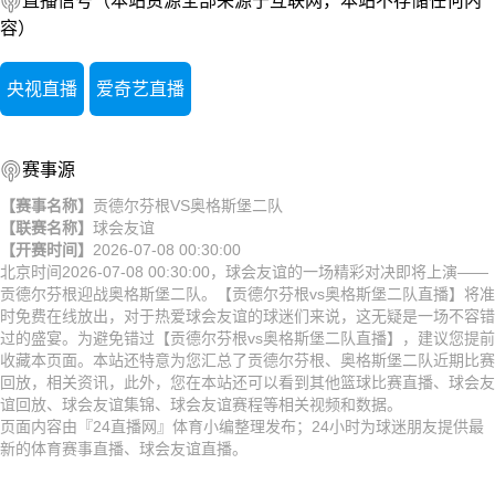
直播信号（本站资源全部来源于互联网，本站不存储任何内
容）
央视直播
爱奇艺直播
赛事源
【赛事名称】
贡德尔芬根VS奥格斯堡二队
【联赛名称】
球会友谊
【开赛时间】
2026-07-08 00:30:00
北京时间2026-07-08 00:30:00，球会友谊的一场精彩对决即将上演——
贡德尔芬根迎战奥格斯堡二队。【贡德尔芬根vs奥格斯堡二队直播】将准
时免费在线放出，对于热爱球会友谊的球迷们来说，这无疑是一场不容错
过的盛宴。为避免错过【贡德尔芬根vs奥格斯堡二队直播】，建议您提前
收藏本页面。本站还特意为您汇总了贡德尔芬根、奥格斯堡二队近期比赛
回放，相关资讯，此外，您在本站还可以看到其他篮球比赛直播、球会友
谊回放、球会友谊集锦、球会友谊赛程等相关视频和数据。
页面内容由『24直播网』体育小编整理发布；24小时为球迷朋友提供最
新的体育赛事直播、球会友谊直播。