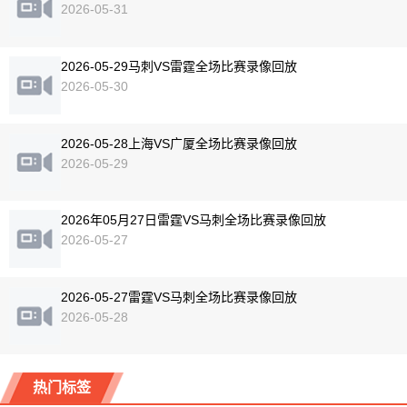
2026-05-31
2026-05-29马刺VS雷霆全场比赛录像回放
2026-05-30
2026-05-28上海VS广厦全场比赛录像回放
2026-05-29
2026年05月27日雷霆VS马刺全场比赛录像回放
2026-05-27
2026-05-27雷霆VS马刺全场比赛录像回放
2026-05-28
热门标签