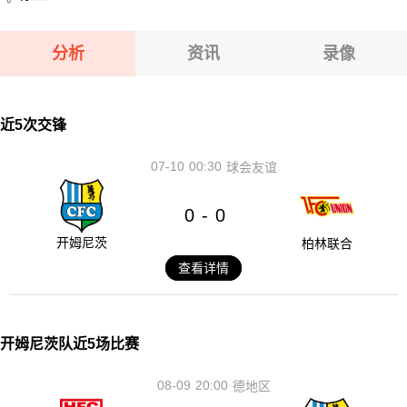
分析
资讯
录像
近5次交锋
07-10
00:30
球会友谊
0
0
-
开姆尼茨
柏林联合
查看详情
开姆尼茨队近5场比赛
08-09
20:00
德地区