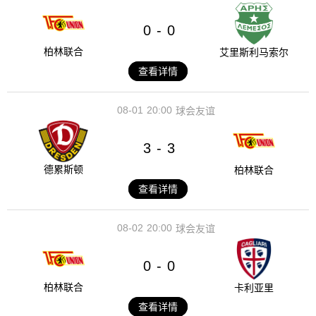
0
0
-
柏林联合
艾里斯利马索尔
查看详情
08-01
20:00
球会友谊
3
3
-
德累斯顿
柏林联合
查看详情
08-02
20:00
球会友谊
0
0
-
柏林联合
卡利亚里
查看详情