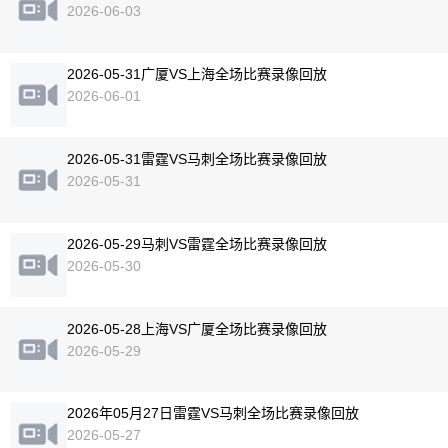
2026-06-03
2026-05-31广厦VS上海全场比赛录像回放
2026-06-01
2026-05-31雷霆VS马刺全场比赛录像回放
2026-05-31
2026-05-29马刺VS雷霆全场比赛录像回放
2026-05-30
2026-05-28上海VS广厦全场比赛录像回放
2026-05-29
2026年05月27日雷霆VS马刺全场比赛录像回放
2026-05-27