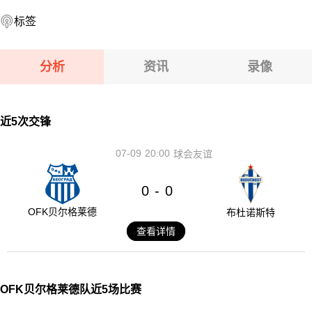
标签
分析
资讯
录像
近5次交锋
07-09
20:00
球会友谊
0
0
-
OFK贝尔格莱德
布杜诺斯特
查看详情
OFK贝尔格莱德队近5场比赛