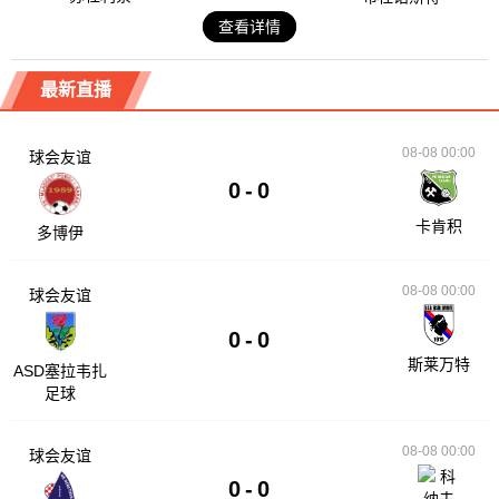
查看详情
最新直播
08-08 00:00
球会友谊
0
-
0
卡肯积
多博伊
08-08 00:00
球会友谊
0
-
0
斯莱万特
ASD塞拉韦扎
足球
08-08 00:00
球会友谊
0
-
0