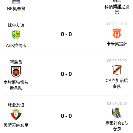
科纳夫加尼恩
NK奥普曾
08-08 00:00
球会友谊
0
-
0
卡米奥提萨
AEK拉纳卡
08-08 00:00
阿后备
0
-
0
CA卢加诺后
南埃斯特雷拉
备队
后备队
08-08 01:00
球会友谊
0
-
0
皇家社会B队
奥萨苏纳女足
女足