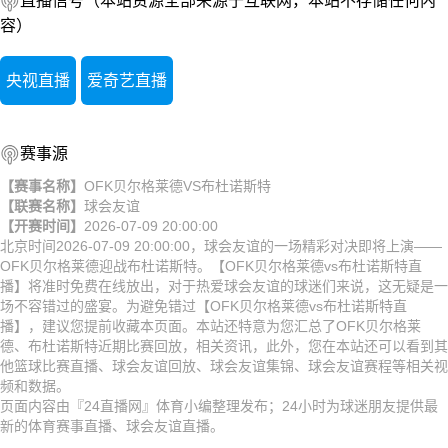
直播信号（本站资源全部来源于互联网，本站不存储任何内
容）
央视直播
爱奇艺直播
赛事源
【赛事名称】
OFK贝尔格莱德VS布杜诺斯特
【联赛名称】
球会友谊
【开赛时间】
2026-07-09 20:00:00
北京时间2026-07-09 20:00:00，球会友谊的一场精彩对决即将上演——
OFK贝尔格莱德迎战布杜诺斯特。【OFK贝尔格莱德vs布杜诺斯特直
播】将准时免费在线放出，对于热爱球会友谊的球迷们来说，这无疑是一
场不容错过的盛宴。为避免错过【OFK贝尔格莱德vs布杜诺斯特直
播】，建议您提前收藏本页面。本站还特意为您汇总了OFK贝尔格莱
德、布杜诺斯特近期比赛回放，相关资讯，此外，您在本站还可以看到其
他篮球比赛直播、球会友谊回放、球会友谊集锦、球会友谊赛程等相关视
频和数据。
页面内容由『24直播网』体育小编整理发布；24小时为球迷朋友提供最
新的体育赛事直播、球会友谊直播。