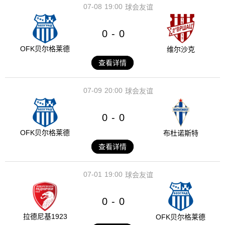
07-08
19:00
球会友谊
0
0
-
OFK贝尔格莱德
维尔沙克
查看详情
07-09
20:00
球会友谊
0
0
-
OFK贝尔格莱德
布杜诺斯特
查看详情
07-01
19:00
球会友谊
0
0
-
拉德尼基1923
OFK贝尔格莱德