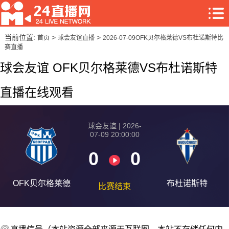
当前位置:
>
>
首页
球会友谊直播
2026-07-09OFK贝尔格莱德VS布杜诺斯特比
赛直播
球会友谊 OFK贝尔格莱德VS布杜诺斯特
直播在线观看
球会友谊 | 2026-
07-09 20:00:00
0
0
OFK贝尔格莱德
布杜诺斯特
比赛结束