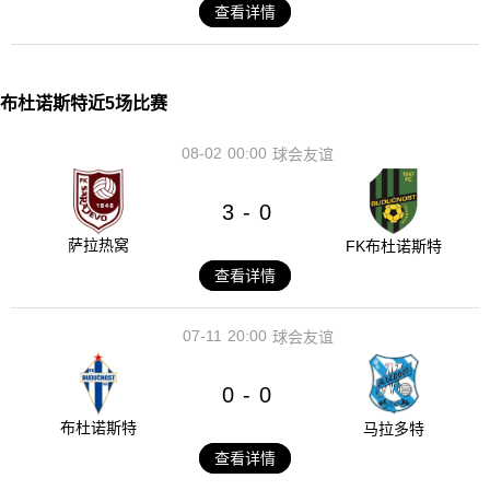
查看详情
布杜诺斯特近5场比赛
08-02
00:00
球会友谊
3
0
-
萨拉热窝
FK布杜诺斯特
查看详情
07-11
20:00
球会友谊
0
0
-
布杜诺斯特
马拉多特
查看详情