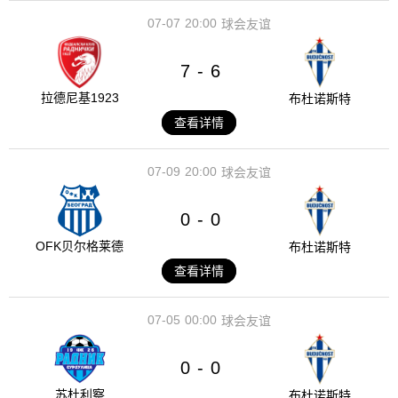
07-07
20:00
球会友谊
7
6
-
拉德尼基1923
布杜诺斯特
查看详情
07-09
20:00
球会友谊
0
0
-
OFK贝尔格莱德
布杜诺斯特
查看详情
07-05
00:00
球会友谊
0
0
-
苏杜利察
布杜诺斯特