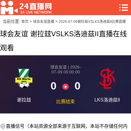
当前位置:
>
>
首页
球会友谊直播
2026-07-09谢拉玆VSLKS洛迪兹II比赛直播
球会友谊 谢拉玆VSLKS洛迪兹II直播在线
观看
球会友谊 | 2026-
07-09 00:00:00
0
0
谢拉玆
LKS洛迪兹II
比赛结束
直播信号（本站资源全部来源于互联网，本站不存储任何内