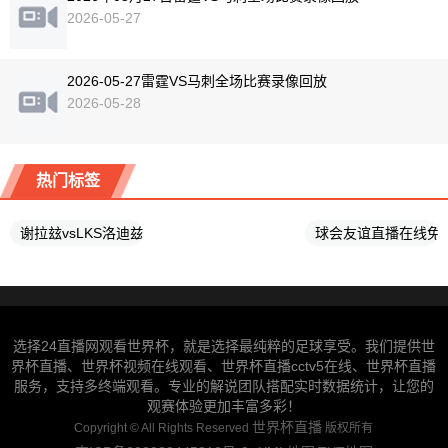
2026-05-27
2026-05-27雷霆VS马刺全场比赛录像回放
2026-05-28
热门标签
谢拉玆vsLKS洛迪兹II比赛直播
球会友谊直播在线免
选择24直播网观看世界杯，就是选择最纯粹的足球享受。我们提供世
界杯直播、世界杯视频在线观看、世界杯直播cctv5在线、世界杯直播
服务，支持多终端观看。专业的解说团队搭配实时数据统计，让您的
观赛体验更加丰富多彩！
世界杯直播
Copyright ©
All Rights Reserved
版权所有