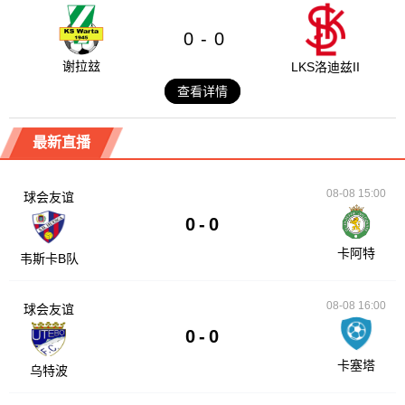
0
0
-
谢拉玆
LKS洛迪兹II
查看详情
最新直播
08-08 15:00
球会友谊
0
-
0
卡阿特
韦斯卡B队
08-08 16:00
球会友谊
0
-
0
卡塞塔
乌特波