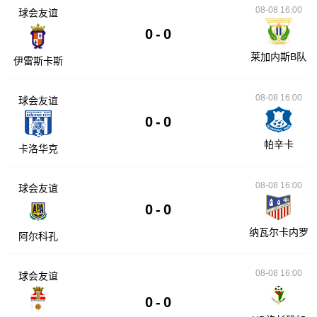
08-08 16:00
球会友谊
0
-
0
莱加内斯B队
伊雷斯卡斯
08-08 16:00
球会友谊
0
-
0
帕辛卡
卡洛华克
08-08 16:00
球会友谊
0
-
0
纳瓦尔卡内罗
阿尔科孔
08-08 16:00
球会友谊
0
-
0