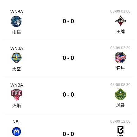
WNBA
08-09 01:00
0
-
0
王牌
山猫
WNBA
08-09 03:30
0
-
0
狂热
天空
WNBA
08-09 08:30
0
-
0
风暴
火焰
NBL
08-09 12:00
0
-
0