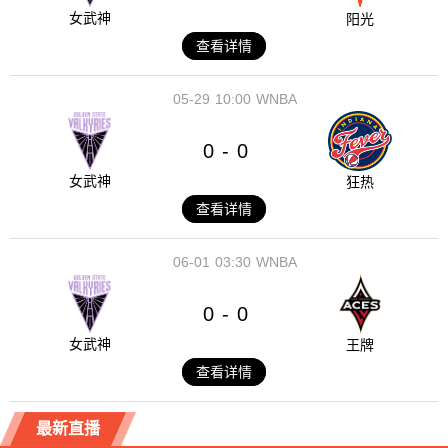
女武神
阳光
查看详情
05-29
10:00
WNBA
0
0
-
女武神
狂热
查看详情
06-01
03:30
WNBA
0
0
-
女武神
王牌
查看详情
最新直播