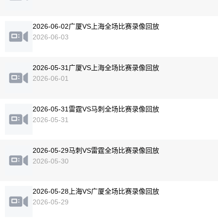
2026-06-02广厦VS上海全场比赛录像回放
2026-06-03
2026-05-31广厦VS上海全场比赛录像回放
2026-06-01
2026-05-31雷霆VS马刺全场比赛录像回放
2026-05-31
2026-05-29马刺VS雷霆全场比赛录像回放
2026-05-30
2026-05-28上海VS广厦全场比赛录像回放
2026-05-29