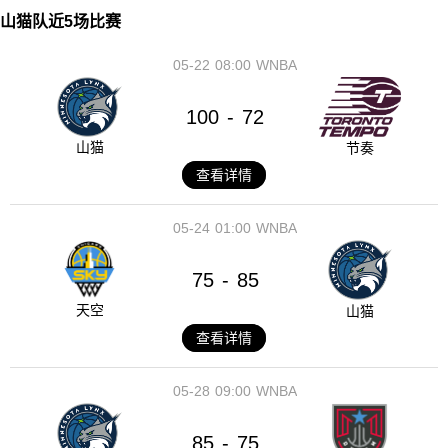
山猫队近5场比赛
05-22
08:00
WNBA
100
72
-
山猫
节奏
查看详情
05-24
01:00
WNBA
75
85
-
天空
山猫
查看详情
05-28
09:00
WNBA
85
75
-