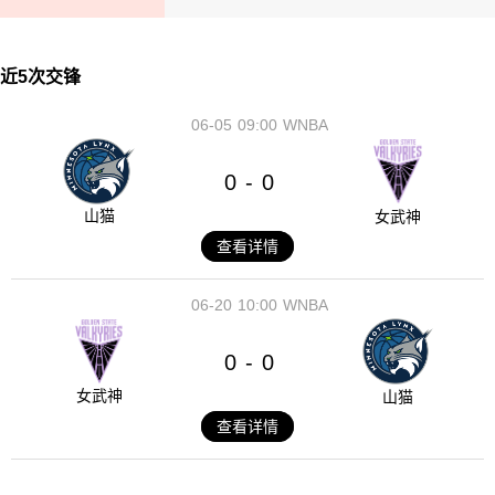
近5次交锋
06-05
09:00
WNBA
0
0
-
山猫
女武神
查看详情
06-20
10:00
WNBA
0
0
-
女武神
山猫
查看详情