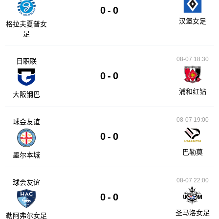
0
-
0
汉堡女足
格拉夫夏普女
足
08-07 18:30
日职联
0
-
0
浦和红钻
大阪钢巴
08-07 19:00
球会友谊
0
-
0
巴勒莫
墨尔本城
08-07 22:00
球会友谊
0
-
0
圣马洛女足
勒阿弗尔女足