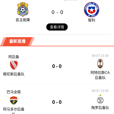
0
0
-
民主刚果
智利
查看详情
最新直播
08-07 21:00
阿后备
0
-
0
阿特拉斯CA
穆尼斯后备队
后备队
08-07 22:00
巴马全联
0
-
0
陶罗后备队
阿马多尔后备