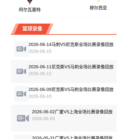
穆尔西亚
阿尔瓦塞特
篮球录像
2026-06-14马刺VS尼克斯全场比赛录像回放
2026-06-15
2026-06-11尼克斯VS马刺全场比赛录像回放
2026-06-12
2026-06-09尼克斯VS马刺全场比赛录像回放
2026-06-10
2026-06-02广厦VS上海全场比赛录像回放
2026-06-03
2026-05-31广厦VS上海全场比赛录像回放