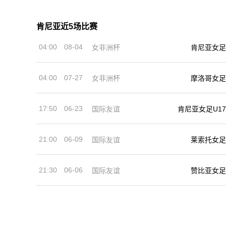
肯尼亚近5场比赛
04:00
08-04
女非洲杯
肯尼亚女足
04:00
07-27
女非洲杯
摩洛哥女足
17:50
06-23
国际友谊
肯尼亚女足U17
21:00
06-09
国际友谊
莱索托女足
21:30
06-06
国际友谊
赞比亚女足