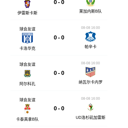
0
-
0
莱加内斯B队
伊雷斯卡斯
08-08 16:00
球会友谊
0
-
0
帕辛卡
卡洛华克
08-08 16:00
球会友谊
0
-
0
纳瓦尔卡内罗
阿尔科孔
08-08 16:00
球会友谊
0
-
0
UD洛杉矶加雷斯
卡泰真拿B队