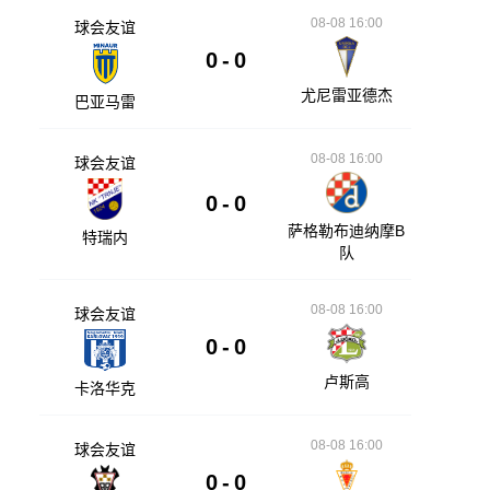
08-08 16:00
球会友谊
0
-
0
尤尼雷亚德杰
巴亚马雷
08-08 16:00
球会友谊
0
-
0
萨格勒布迪纳摩B
特瑞内
队
08-08 16:00
球会友谊
0
-
0
卢斯高
卡洛华克
08-08 16:00
球会友谊
0
-
0