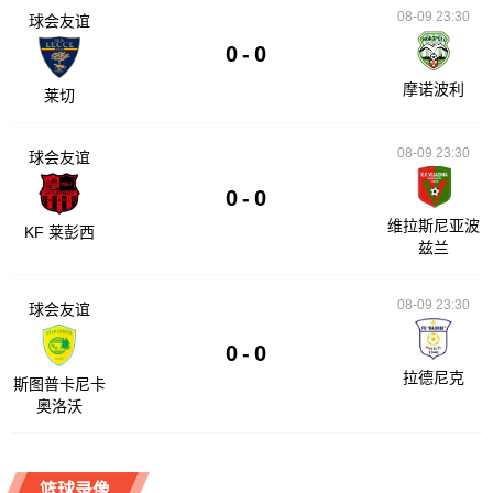
08-09 23:30
球会友谊
0
-
0
摩诺波利
莱切
08-09 23:30
球会友谊
0
-
0
维拉斯尼亚波
KF 莱彭西
兹兰
08-09 23:30
球会友谊
0
-
0
拉德尼克
斯图普卡尼卡
奥洛沃
篮球录像