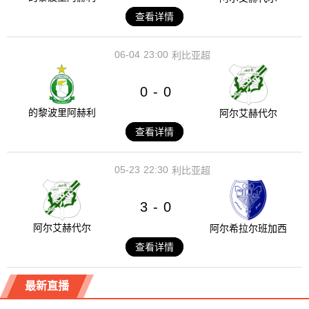
查看详情
06-04
23:00
利比亚超
0
0
-
的黎波里阿赫利
阿尔艾赫代尔
查看详情
05-23
22:30
利比亚超
3
0
-
阿尔艾赫代尔
阿尔希拉尔班加西
查看详情
最新直播