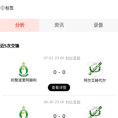
标签
分析
资讯
录像
近5次交锋
07-01
23:00
利比亚超
0
0
-
的黎波里阿赫利
阿尔艾赫代尔
查看详情
06-30
23:00
利比亚超
0
0
-