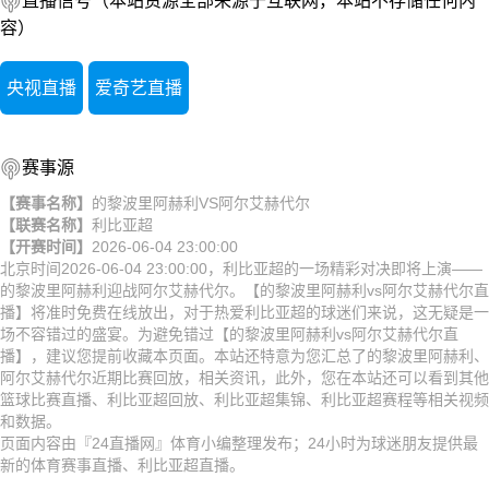
直播信号（本站资源全部来源于互联网，本站不存储任何内
容）
央视直播
爱奇艺直播
赛事源
【赛事名称】
的黎波里阿赫利VS阿尔艾赫代尔
【联赛名称】
利比亚超
【开赛时间】
2026-06-04 23:00:00
北京时间2026-06-04 23:00:00，利比亚超的一场精彩对决即将上演——
的黎波里阿赫利迎战阿尔艾赫代尔。【的黎波里阿赫利vs阿尔艾赫代尔直
播】将准时免费在线放出，对于热爱利比亚超的球迷们来说，这无疑是一
场不容错过的盛宴。为避免错过【的黎波里阿赫利vs阿尔艾赫代尔直
播】，建议您提前收藏本页面。本站还特意为您汇总了的黎波里阿赫利、
阿尔艾赫代尔近期比赛回放，相关资讯，此外，您在本站还可以看到其他
篮球比赛直播、利比亚超回放、利比亚超集锦、利比亚超赛程等相关视频
和数据。
页面内容由『24直播网』体育小编整理发布；24小时为球迷朋友提供最
新的体育赛事直播、利比亚超直播。