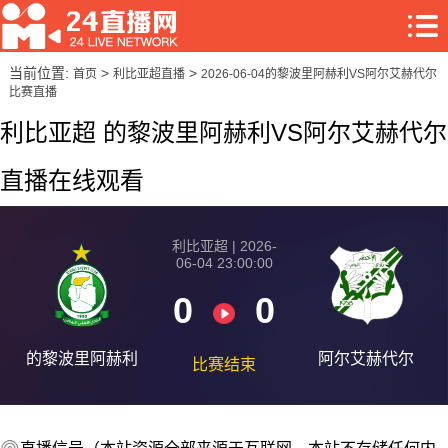
当前位置:
>
>
首页
利比亚超直播
2026-06-04的黎波里阿赫利VS阿尔艾赫代尔
比赛直播
利比亚超 的黎波里阿赫利VS阿尔艾赫代尔
直播在线观看
利比亚超 | 2026-
06-04 23:00:00
0
0
的黎波里阿赫利
阿尔艾赫代尔
比赛结束