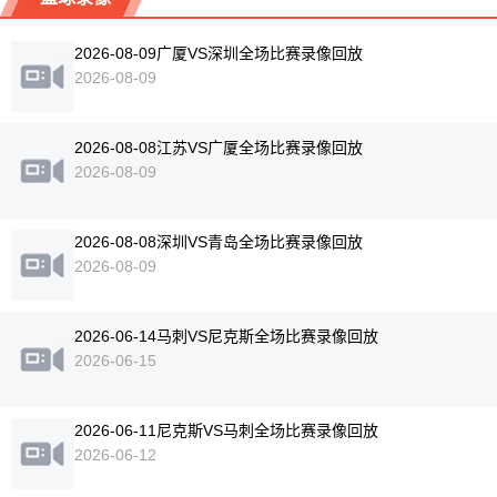
2026-08-09广厦VS深圳全场比赛录像回放
2026-08-09
2026-08-08江苏VS广厦全场比赛录像回放
2026-08-09
2026-08-08深圳VS青岛全场比赛录像回放
2026-08-09
2026-06-14马刺VS尼克斯全场比赛录像回放
2026-06-15
2026-06-11尼克斯VS马刺全场比赛录像回放
2026-06-12